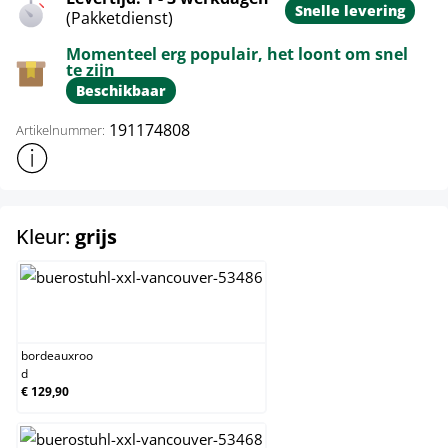
Snelle levering
(Pakketdienst)
Momenteel erg populair, het loont om snel
te zijn
Beschikbaar
191174808
Artikelnummer:
Toon meer productinformatie
select
Kleur:
grijs
bordeauxrood
bordeauxroo
d
€ 129,90