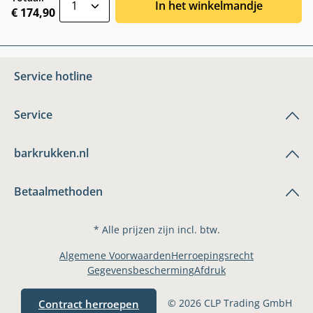
In het winkelmandje
€ 174,90
Service hotline
Service
barkrukken.nl
Betaalmethoden
* Alle prijzen zijn incl. btw.
Algemene Voorwaarden
Herroepingsrecht
Gegevensbescherming
Afdruk
© 2026 CLP Trading GmbH
Contract herroepen