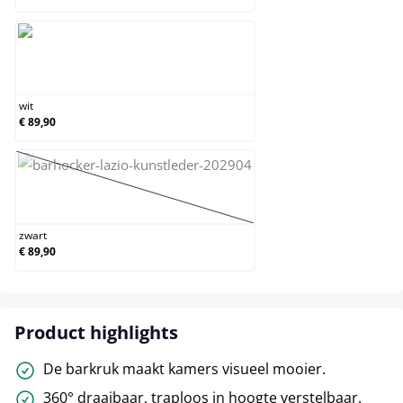
wit
wit
€ 89,90
zwart
(Deze optie is momenteel niet beschikbaar.)
zwart
€ 89,90
Product highlights
De barkruk maakt kamers visueel mooier.
360° draaibaar, traploos in hoogte verstelbaar.