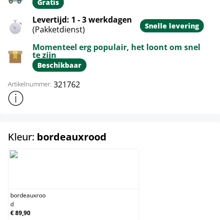
Gratis
Levertijd: 1 - 3 werkdagen
Snelle levering
(Pakketdienst)
Momenteel erg populair, het loont om snel
te zijn
Beschikbaar
321762
Artikelnummer:
Toon meer productinformatie
select
Kleur:
bordeauxrood
bordeauxrood
bordeauxroo
d
€ 89,90