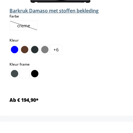
Barkruk Damaso met stoffen bekleding
select
Farbe
creme
(Deze optie is momenteel niet beschikbaar.)
select
Kleur
+
6
select
Kleur frame
Ab € 194,90*