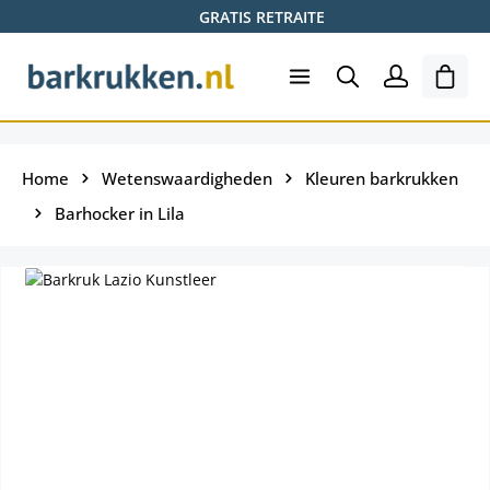
GRATIS RETRAITE
Ga naar de hoofdinhoud
Wink
Home
Wetenswaardigheden
Kleuren barkrukken
Barhocker in Lila