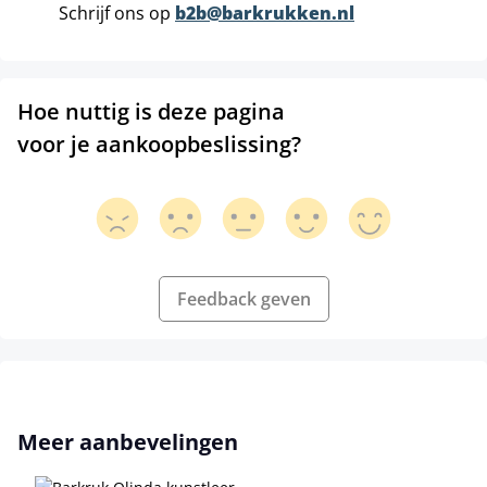
Schrijf ons op
b2b@barkrukken.nl
Hoe nuttig is deze pagina
voor je aankoopbeslissing?
Feedback geven
Productgalerij overslaan
Meer aanbevelingen