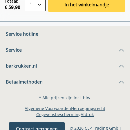
zentheme.component.product.quantitySele
Totaal:
In het winkelmandje
€ 59,90
Service hotline
Service
barkrukken.nl
Betaalmethoden
* Alle prijzen zijn incl. btw.
Algemene Voorwaarden
Herroepingsrecht
Gegevensbescherming
Afdruk
© 2026 CLP Trading GmbH
Contract herroepen