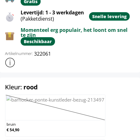
Gratis
Levertijd: 1 - 3 werkdagen
Snelle levering
(Pakketdienst)
Momenteel erg populair, het loont om snel
te zijn
Beschikbaar
322061
Artikelnummer:
Toon meer productinformatie
select
Kleur:
rood
bruin
(Deze optie is momenteel niet beschikbaar.)
bruin
€ 54,90