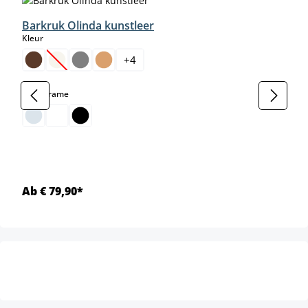
Barkruk Olinda kunstleer
select
Kleur
+
4
(Deze optie is momenteel niet beschikbaar.)
select
Kleur frame
Ab € 79,90*