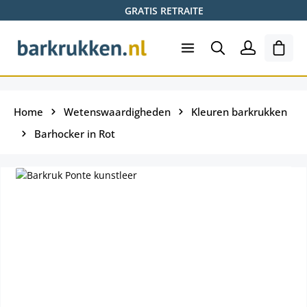
GRATIS RETRAITE
Ga naar de hoofdinhoud
Wink
Home
Wetenswaardigheden
Kleuren barkrukken
Barhocker in Rot