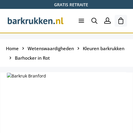
GRATIS RETRAITE
Ga naar de hoofdinhoud
Wink
Home
Wetenswaardigheden
Kleuren barkrukken
Barhocker in Rot