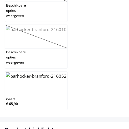
Beschikbare
opties
weergeven
wit
(Deze optie is momenteel niet beschikbaar.)
Beschikbare
opties
weergeven
zwart
zwart
€ 65,90