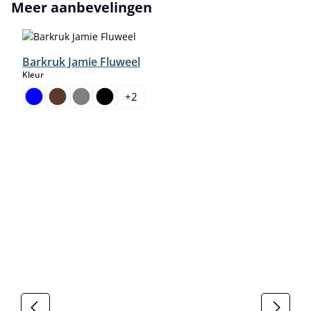
Productgalerij overslaan
Meer aanbevelingen
Barkruk Jamie Fluweel
select
Kleur
+
2