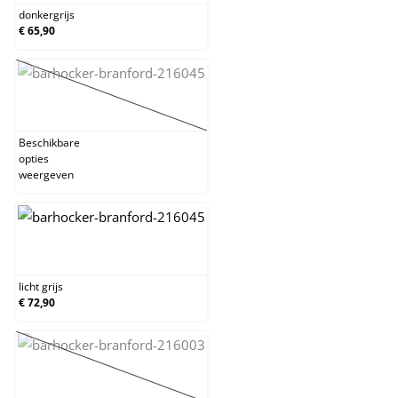
donkergrijs
€ 65,90
grijs
(Deze optie is momenteel niet beschikbaar.)
Beschikbare
opties
weergeven
licht grijs
licht grijs
€ 72,90
rood
(Deze optie is momenteel niet beschikbaar.)