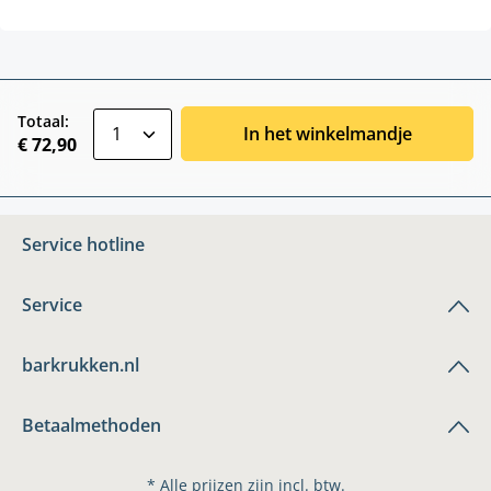
zentheme.component.product.quantitySele
Totaal:
In het winkelmandje
€ 72,90
Service hotline
Service
barkrukken.nl
Betaalmethoden
* Alle prijzen zijn incl. btw.