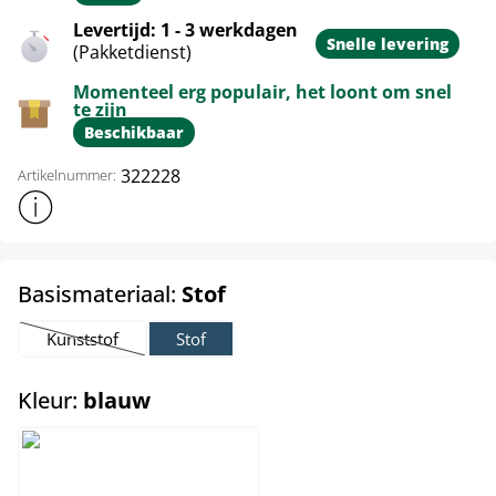
Levertijd: 1 - 3 werkdagen
Snelle levering
(Pakketdienst)
Momenteel erg populair, het loont om snel
te zijn
Beschikbaar
322228
Artikelnummer:
Toon meer productinformatie
select
Basismateriaal:
Stof
Kunststof
Stof
(Deze optie is momenteel niet beschikbaar.)
select
Kleur:
blauw
blauw