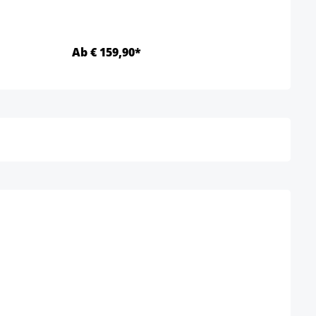
Ab € 159,90*
Ab €
Details