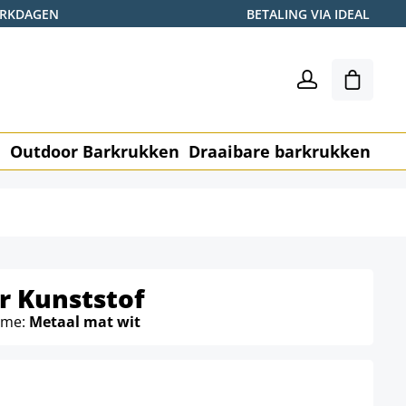
WERKDAGEN
BETALING VIA IDEAL
Winkel
n
Outdoor Barkrukken
Draaibare barkrukken
Me
r Kunststof
rame:
Metaal mat wit