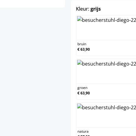
select
Kleur:
grijs
bruin
bruin
€ 63,90
groen
groen
€ 63,90
natura
natura