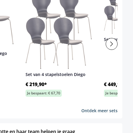
Set van 8 stap
iego
Set van 4 stapelstoelen Diego
€ 219,90*
€ 449,90*
Je bespaart: € 67,70
Je bespaart: € 1
Ontdek meer sets
otte en haar team helpen je graag