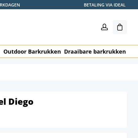
WERKDAGEN
BETALING VIA IDEAL
Winkel
n
Outdoor Barkrukken
Draaibare barkrukken
Me
el Diego