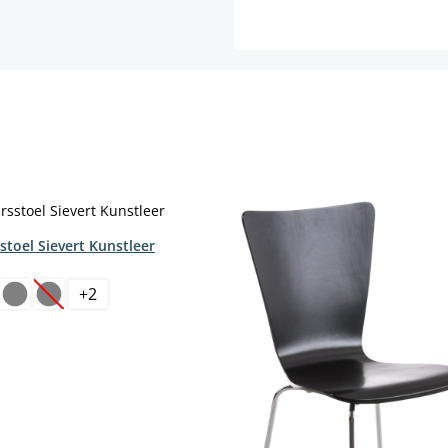
stoel Sievert Kunstleer
+
2
(Deze optie is momenteel niet beschikbaar.)