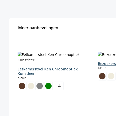
Meer aanbevelingen
Productgalerij overslaan
Bezoekers
select
Kleur
Eetkamerstoel Ken Chroomoptiek,
Kunstleer
select
Kleur
+
4