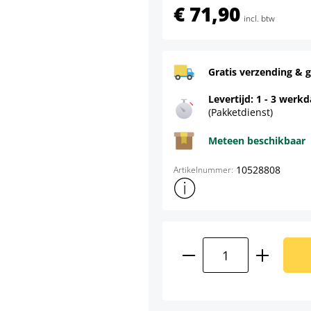
€ 71,90
incl. btw
Gratis verzending & g
Levertijd: 1 - 3 werk
(Pakketdienst)
Meteen beschikbaar
10528808
Artikelnummer:
Toon meer productinformatie
Producthoeveelhei