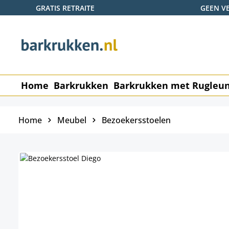
GRATIS RETRAITE
GEEN V
naar de hoofdinhoud
Ga naar de zoekopdracht
Ga naar de hoofdnavigatie
Home
Barkrukken
Barkrukken met Rugleu
Home
Meubel
Bezoekersstoelen