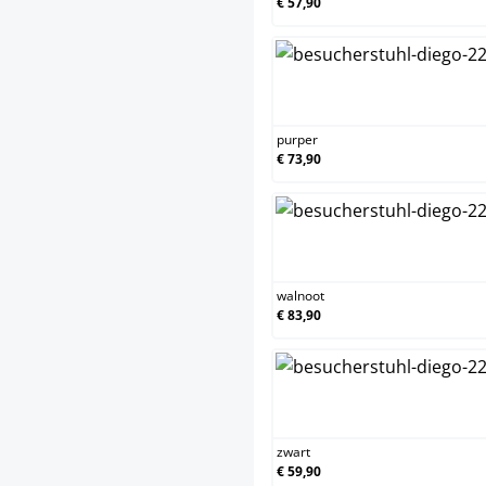
€ 57,90
purper
purper
€ 73,90
walnoot
walnoot
€ 83,90
zwart
zwart
€ 59,90