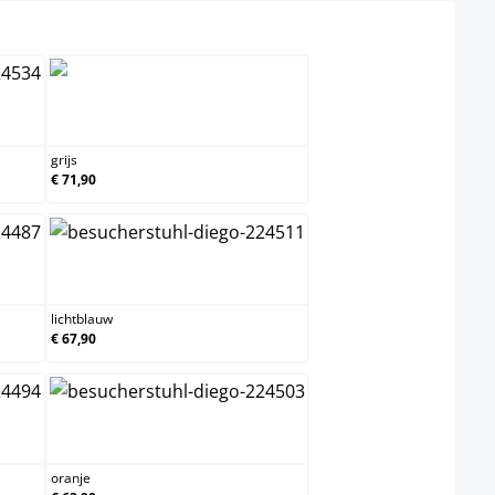
grijs
grijs
€ 71,90
lichtblauw
lichtblauw
€ 67,90
oranje
oranje