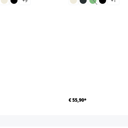
+
9
+
1
ptie is momenteel niet beschikbaar.)
(Deze optie is mom
€ 55,90*
Details
Details