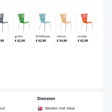
grijs
groen
lichtblauw
natura
oranje
groen
lichtblauw
natura
oranje
,90
€ 62,90
€ 62,90
€ 54,90
€ 62,90
Diensten
hout
Betalen met Ideal