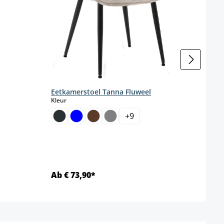
enteel niet beschikbaar.)
Eetkamerstoel Tanna Fluweel
select
Kleur
Eetk
+
9
Kleur
Ab € 73,90*
Ab €
Details