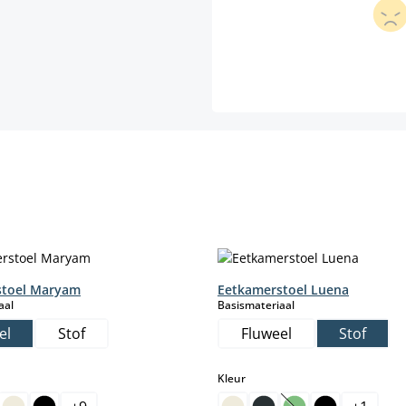
stoel Maryam
Eetkamerstoel Luena
select
select
aal
Basismateriaal
el
Stof
Fluweel
Stof
select
Kleur