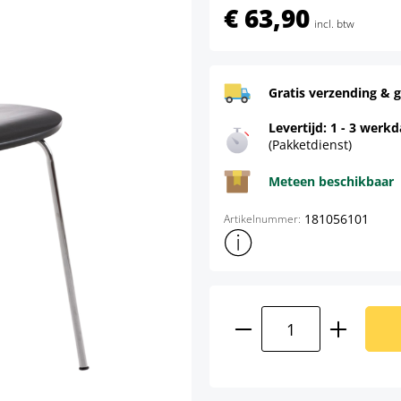
€ 63,90
incl. btw
Gratis verzending & g
Levertijd: 1 - 3 werk
(Pakketdienst)
Meteen beschikbaar
181056101
Artikelnummer:
Toon meer productinformatie
Producthoeveelhei