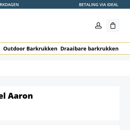
WERKDAGEN
BETALING VIA IDEAL
Winkel
n
Outdoor Barkrukken
Draaibare barkrukken
Me
el Aaron