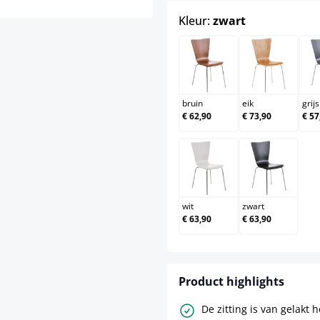
select
Kleur:
zwart
bruin
eik
bruin
eik
grijs
€ 62,90
€ 73,90
€ 57
wit
zwart
wit
zwart
€ 63,90
€ 63,90
Product highlights
De zitting is van gelakt 