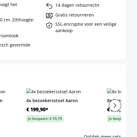
oogt het
14 dagen retourrecht
Gratis retourneren
0 cm. Zitthoogte:
SSL-encryptie voor een veilige
aankoop
hroomlook
misch gevormde
on
4x bezoekersstoel Aaron
8x bezoekerss
€ 199,90*
€ 399,90*
Je bespaart: € 55,70
Je bespaart: € 1
Ontdek meer sets