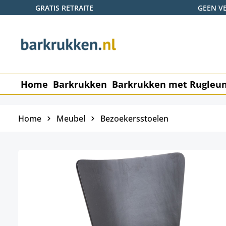
GRATIS RETRAITE
GEEN V
naar de hoofdinhoud
Ga naar de zoekopdracht
Ga naar de hoofdnavigatie
Home
Barkrukken
Barkrukken met Rugleu
Home
Meubel
Bezoekersstoelen