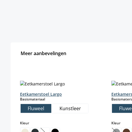
Meer aanbevelingen
Productgalerij overslaan
Eetkamerstoel Largo
Eetkamer
select
Basismateriaal
Basismateri
Fluweel
Kunstleer
Fluwe
select
select
Kleur
Kleur