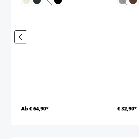
(Deze optie is momenteel niet beschikbaar.)
(Deze o
Ab € 64,90*
€ 32,90*
Details