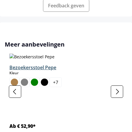
Feedback geven
Productgalerij overslaan
Meer aanbevelingen
Bezoekersstoel Pepe
select
Kleur
+
7
Ab € 52,90*