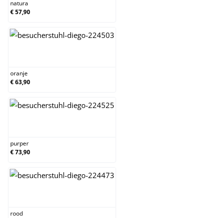
natura
€ 57,90
oranje
oranje
€ 63,90
purper
purper
€ 73,90
rood
rood