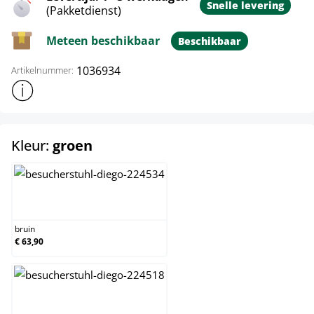
Snelle levering
(Pakketdienst)
Meteen beschikbaar
Beschikbaar
1036934
Artikelnummer:
Toon meer productinformatie
select
Kleur:
groen
bruin
bruin
€ 63,90
grijs