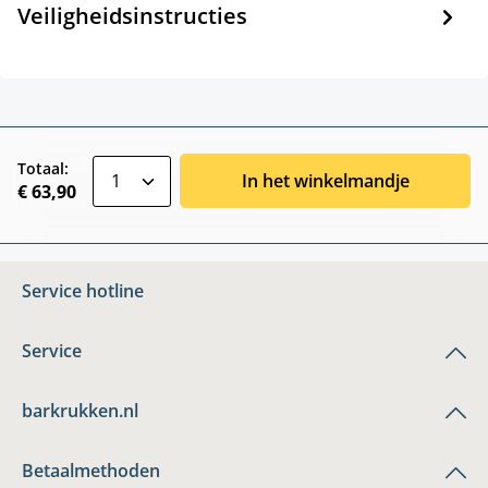
Veiligheidsinstructies
zentheme.component.product.quantitySele
Totaal:
In het winkelmandje
€ 63,90
Service hotline
Service
barkrukken.nl
Betaalmethoden