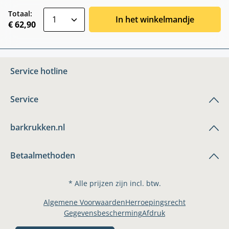
zentheme.component.product.quantitySele
Totaal:
In het winkelmandje
€ 62,90
Service hotline
Service
barkrukken.nl
Betaalmethoden
* Alle prijzen zijn incl. btw.
Algemene Voorwaarden
Herroepingsrecht
Gegevensbescherming
Afdruk