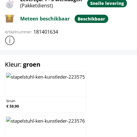
Snelle levering
(Pakketdienst)
Meteen beschikbaar
Beschikbaar
181401634
Artikelnummer:
Toon meer productinformatie
select
Kleur:
groen
bruin
bruin
€ 59,90
creme