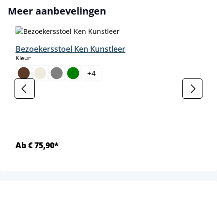
Productgalerij overslaan
Meer aanbevelingen
Bezoekersstoel Ken Kunstleer
select
Kleur
+
4
Ab € 75,90*