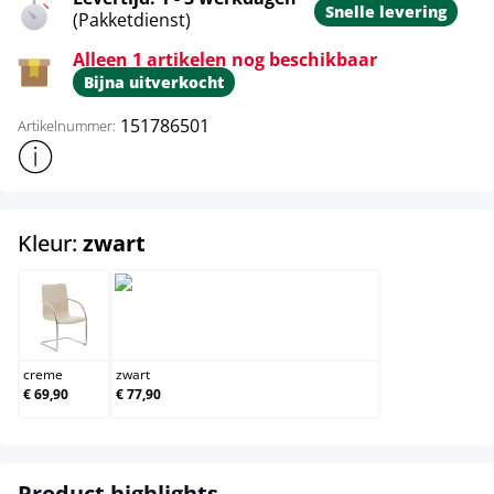
Snelle levering
(Pakketdienst)
Alleen 1 artikelen nog beschikbaar
Bijna uitverkocht
151786501
Artikelnummer:
Toon meer productinformatie
select
Kleur:
zwart
creme
zwart
creme
zwart
€ 69,90
€ 77,90
Product highlights