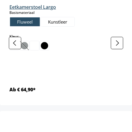
Eetkamerstoel Largo
select
Basismateriaal
Fluweel
Kunstleer
select
Kleur
(Deze optie is momenteel niet beschikbaar.)
Ab € 64,90*