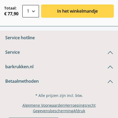
zentheme.component.product.quantitySele
Totaal:
In het winkelmandje
€ 77,90
Service hotline
Service
barkrukken.nl
Betaalmethoden
* Alle prijzen zijn incl. btw.
Algemene Voorwaarden
Herroepingsrecht
Gegevensbescherming
Afdruk