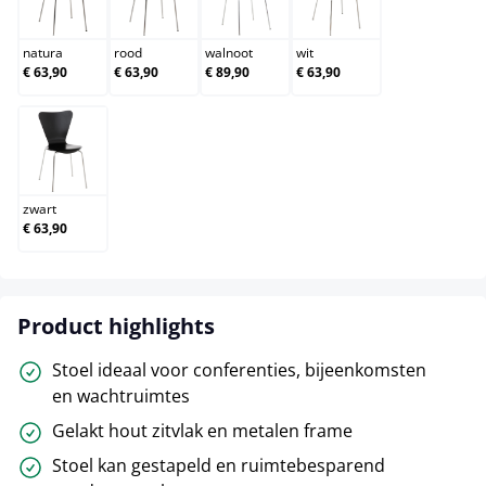
natura
rood
walnoot
wit
natura
rood
walnoot
wit
€ 63,90
€ 63,90
€ 89,90
€ 63,90
zwart
zwart
€ 63,90
Product highlights
Stoel ideaal voor conferenties, bijeenkomsten
en wachtruimtes
Gelakt hout zitvlak en metalen frame
Stoel kan gestapeld en ruimtebesparend