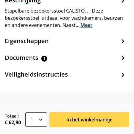
Beschrijving
Stapelbare bezoekersstoel CALISTO. . . Deze
bezoekersstoel is ideaal voor wachtkamers, beurzen
en andere evenementen. Naast…
Meer
Eigenschappen
Documents
1
Veiligheidsinstructies
zentheme.component.product.quantitySele
Totaal:
In het winkelmandje
€ 62,90