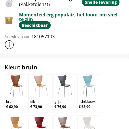
Snelle levering
(Pakketdienst)
Momenteel erg populair, het loont om snel
te zijn
Beschikbaar
181057103
Artikelnummer:
Toon meer productinformatie
select
Kleur:
bruin
bruin
eik
grijs
lichtblauw
bruin
eik
grijs
lichtblauw
€ 62,90
€ 73,90
€ 76,90
€ 63,90