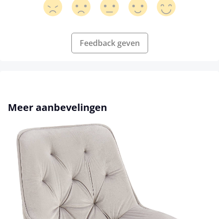
Feedback geven
Productgalerij overslaan
Meer aanbevelingen