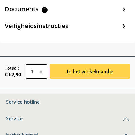
Documents
1
Veiligheidsinstructies
zentheme.component.product.quantitySele
Totaal:
In het winkelmandje
€ 62,90
Service hotline
Service