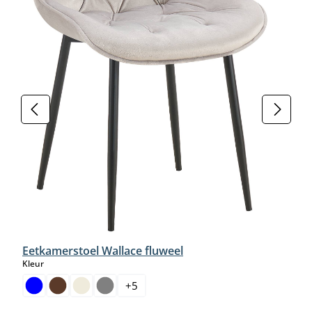
Eetkamerstoel Wallace fluweel
select
Kleur
+
5