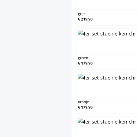
grijs
grijs
€ 219,90
groe
groen
€ 179,90
oran
oranje
€ 179,90
zwar