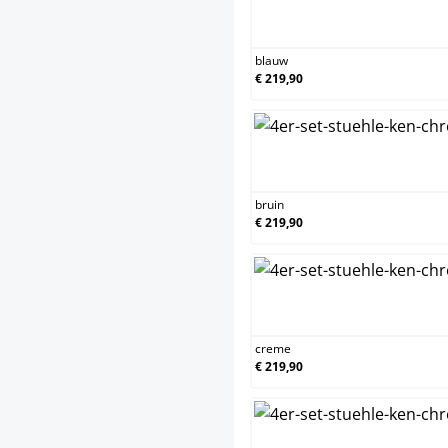
blau
blauw
€ 219,90
brui
bruin
€ 219,90
cre
creme
€ 219,90