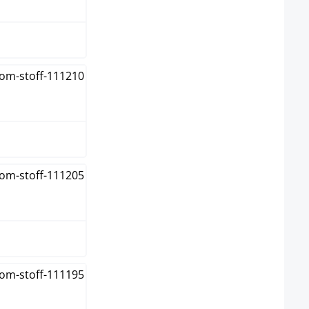
n
je
t