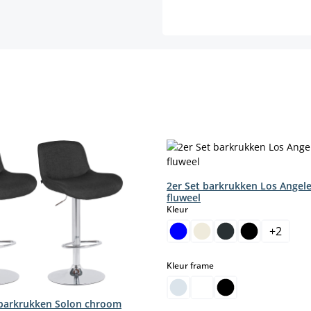
2er Set barkrukken Los Angel
fluweel
select
Kleur
+
2
select
Kleur frame
 barkrukken Solon chroom