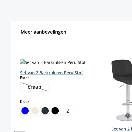
Meer aanbevelingen
Productgalerij overslaan
Set van 2 Barkrukken Peru Stof
select
Farbe
braun
(Deze optie is momenteel niet beschikbaar.)
select
Kleur
+
2
Set van 2