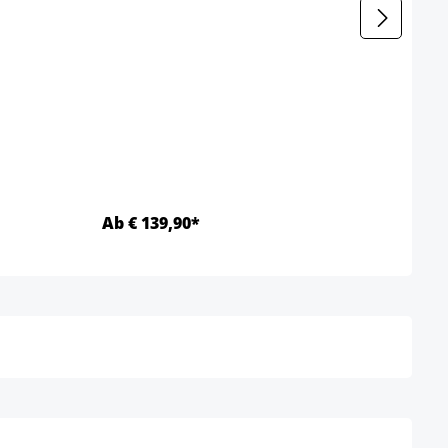
Set v
Kleur
Kleur
Ab € 139,90*
Ab €
Details