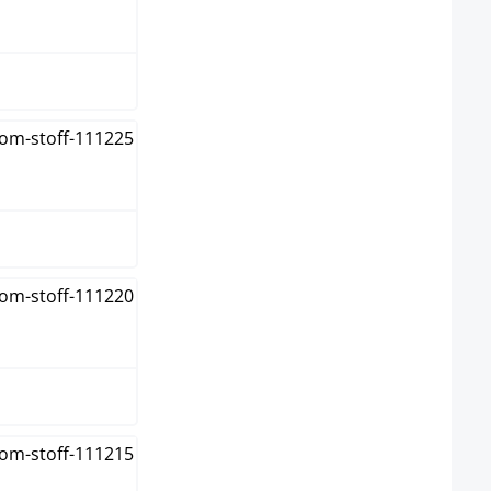
w
n
me