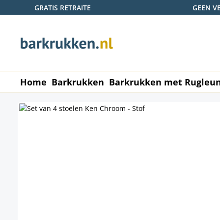
GRATIS RETRAITE
GEEN V
naar de hoofdinhoud
Ga naar de zoekopdracht
Ga naar de hoofdnavigatie
Home
Barkrukken
Barkrukken met Rugleu