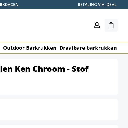
WERKDAGEN
BETALING VIA IDEAL
Winkel
n
Outdoor Barkrukken
Draaibare barkrukken
Me
elen Ken Chroom - Stof