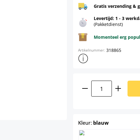
Gratis verzending & g
Levertijd: 1 - 3 werk
(Pakketdienst)
Momenteel erg populai
318865
Artikelnummer:
Toon meer productinformatie
Producthoeveelhei
select
Kleur:
blauw