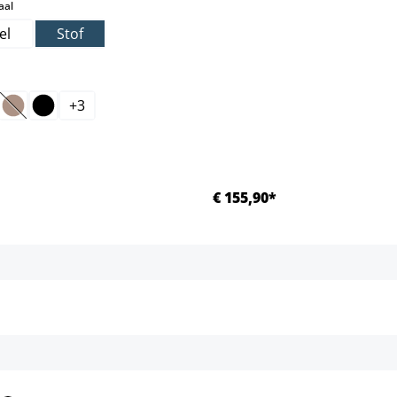
select
aal
el
Stof
+
3
(Deze optie is momenteel niet beschikbaar.)
€ 155,90*
Details
Details