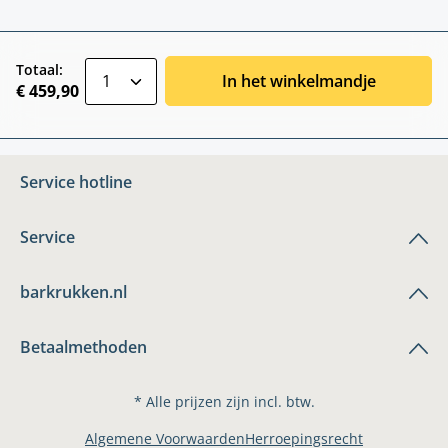
zentheme.component.product.quantitySele
Totaal:
In het winkelmandje
€ 459,90
Service hotline
Service
barkrukken.nl
Betaalmethoden
* Alle prijzen zijn incl. btw.
Algemene Voorwaarden
Herroepingsrecht