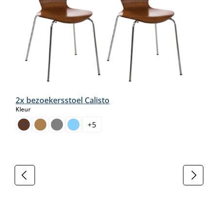
2x bezoekersstoel Calisto
select
Kleur
+
5