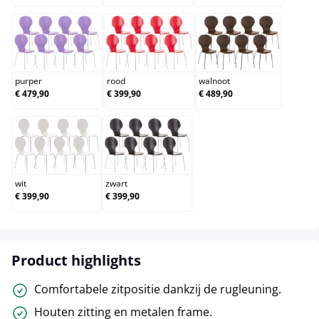
purper
rood
walnoot
purper
rood
walnoot
€ 479,90
€ 399,90
€ 489,90
wit
zwart
wit
zwart
€ 399,90
€ 399,90
Product highlights
Comfortabele zitpositie dankzij de rugleuning.
Houten zitting en metalen frame.