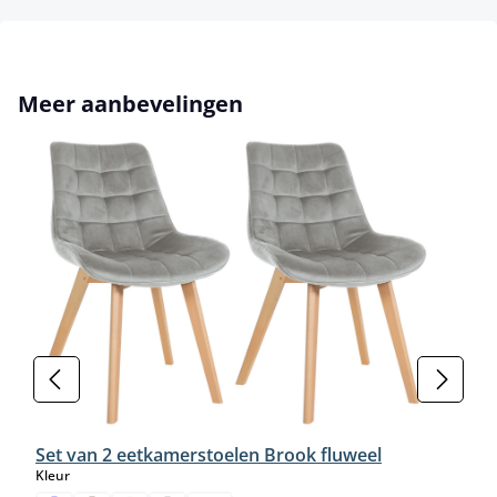
Productgalerij overslaan
Meer aanbevelingen
Set van 2 eetkamerstoelen Brook fluweel
select
Kleur