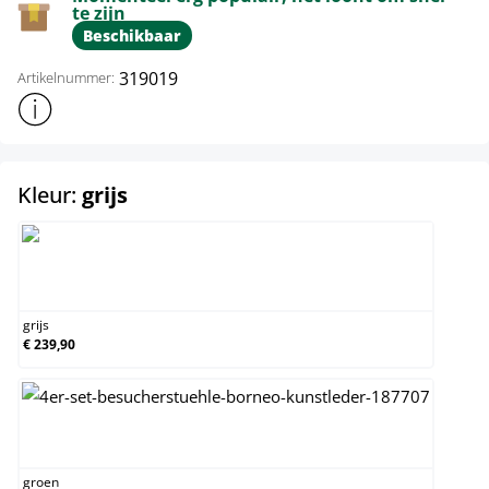
te zijn
Beschikbaar
319019
Artikelnummer:
Toon meer productinformatie
select
Kleur:
grijs
grijs
grijs
€ 239,90
groen
groen