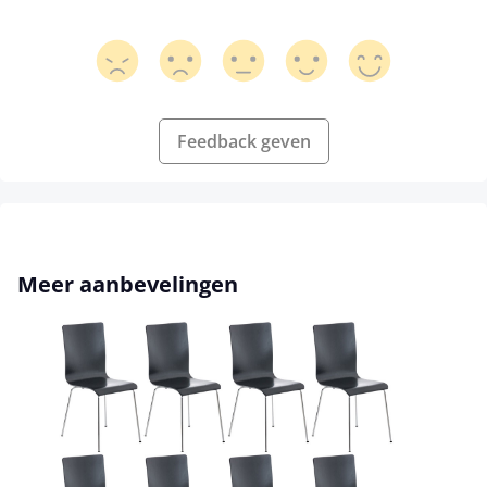
Feedback geven
Productgalerij overslaan
Meer aanbevelingen