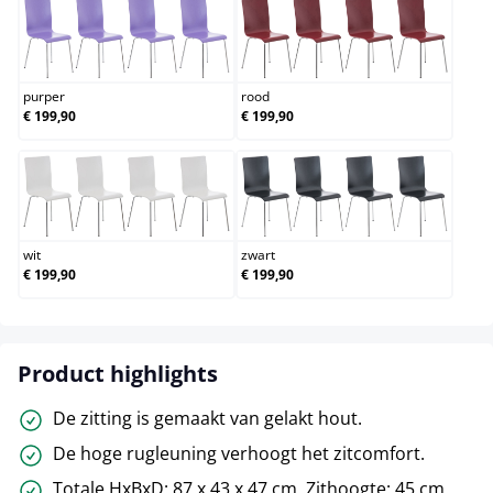
purper
rood
purper
rood
€ 199,90
€ 199,90
wit
zwart
wit
zwart
€ 199,90
€ 199,90
Product highlights
De zitting is gemaakt van gelakt hout.
De hoge rugleuning verhoogt het zitcomfort.
Totale HxBxD: 87 x 43 x 47 cm. Zithoogte: 45 cm.