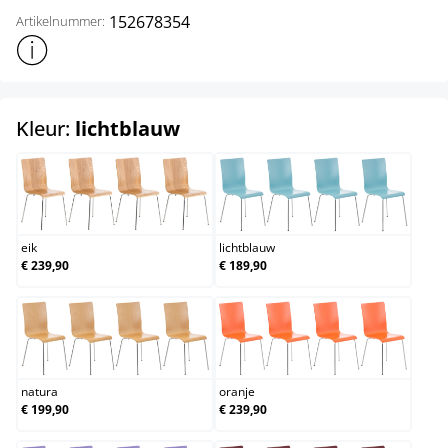
152678354
Artikelnummer:
Toon meer productinformatie
select
Kleur:
lichtblauw
eik
lichtblauw
eik
lichtblauw
€ 239,90
€ 189,90
natura
oranje
natura
oranje
€ 199,90
€ 239,90