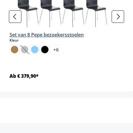
Set van 8 Pepe bezoekersstoelen
select
Kleur
+
6
(Deze optie is momenteel niet beschikbaar.)
Ab € 379,90*