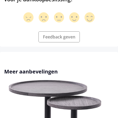
Feedback geven
Productgalerij overslaan
Meer aanbevelingen