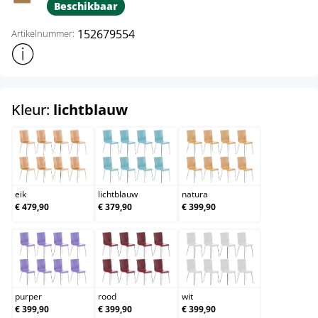
Beschikbaar
152679554
Artikelnummer:
Toon meer productinformatie
select
Kleur:
lichtblauw
eik
lichtblauw
natura
eik
lichtblauw
natura
€ 479,90
€ 379,90
€ 399,90
purper
rood
wit
purper
rood
wit
€ 399,90
€ 399,90
€ 399,90