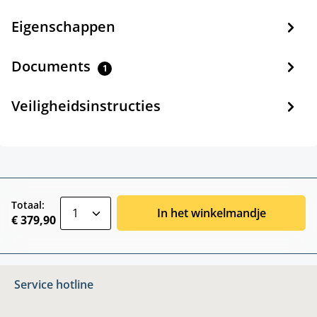
Eigenschappen
Documents
1
Veiligheidsinstructies
zentheme.component.product.quantitySele
Totaal:
In het winkelmandje
€ 379,90
Service hotline