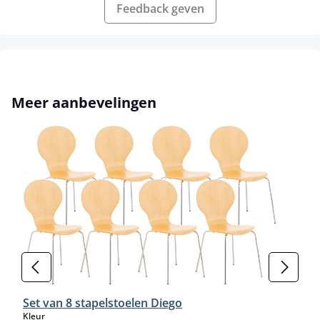
Feedback geven
Productgalerij overslaan
Meer aanbevelingen
Set van 8 stapelstoelen Diego
select
Kleur