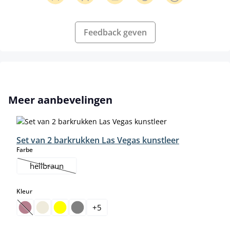
Feedback geven
Productgalerij overslaan
Meer aanbevelingen
Set van 2 barkrukken Las Vegas kunstleer
select
Farbe
hellbraun
(Deze optie is momenteel niet beschikbaar.)
select
Kleur
+
5
(Deze optie is momenteel niet beschikbaar.)