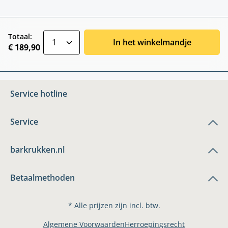
zentheme.component.product.quantitySele
Totaal:
In het winkelmandje
€ 189,90
Service hotline
Service
barkrukken.nl
Betaalmethoden
* Alle prijzen zijn incl. btw.
Algemene Voorwaarden
Herroepingsrecht