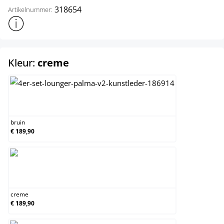
318654
Artikelnummer:
Toon meer productinformatie
select
Kleur:
creme
bruin
bruin
€ 189,90
creme
creme
€ 189,90