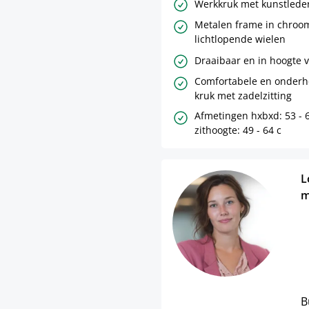
Werkkruk met kunstlede
Metalen frame in chroom
lichtlopende wielen
Draaibaar en in hoogte v
Comfortabele en onderh
kruk met zadelzitting
Afmetingen hxbxd: 53 - 6
zithoogte: 49 - 64 c
L
m
B