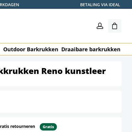
WERKDAGEN
BETALING VIA IDEAL
Winkel
n
Outdoor Barkrukken
Draaibare barkrukken
Me
rkkrukken Reno kunstleer
ratis retourneren
Gratis