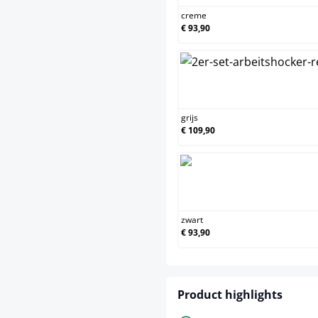
creme
€ 93,90
gr
grijs
€ 109,90
z
zwart
€ 93,90
Product highlights