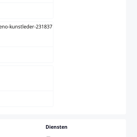
ijs
wart
Diensten