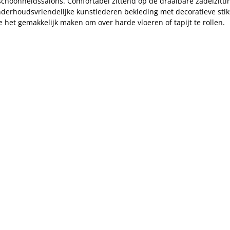
schoonheidssalons. Comfortabel zittend op de draaibare zadelzittin
nderhoudsvriendelijke kunstlederen bekleding met decoratieve stik
 het gemakkelijk maken om over harde vloeren of tapijt te rollen.