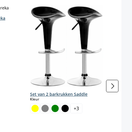
eka
enteel niet beschikbaar.)
Set v
poot
Kleur
Set van 2 barkrukken Saddle
select
Kleur
+
3
Kleur