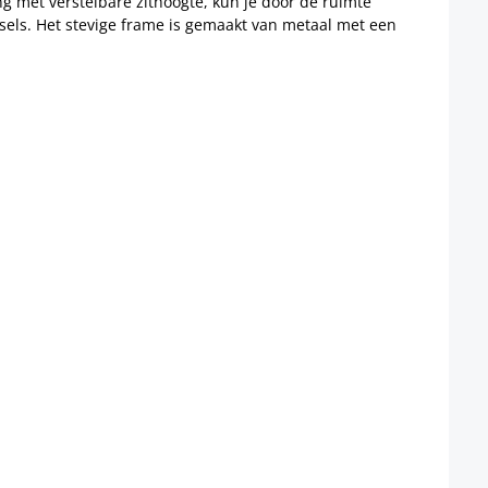
g met verstelbare zithoogte, kun je door de ruimte
sels. Het stevige frame is gemaakt van metaal met een