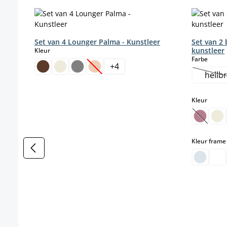
Productgalerij overslaan
Set van 4 Lounger Palma - Kunstleer
Set van 2
select
kunstleer
Kleur
select
Farbe
+
4
(Deze optie is momenteel niet beschikb
hellb
(
select
Kleur
(Deze o
Kleur frame