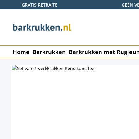
GRATIS RETRAITE
GEEN V
naar de hoofdinhoud
Ga naar de zoekopdracht
Ga naar de hoofdnavigatie
Home
Barkrukken
Barkrukken met Rugleu