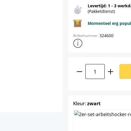
Levertijd: 1 - 3 werk
(Pakketdienst)
Momenteel erg populai
324600
Artikelnummer:
Toon meer productinformatie
Producthoeveelhei
select
Kleur:
zwart
c