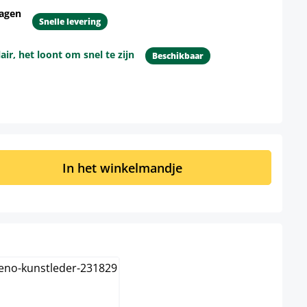
dagen
Snelle levering
r, het loont om snel te zijn
Beschikbaar
d: Voer de gewenste hoeveelheid in of 
In het winkelmandje
reme