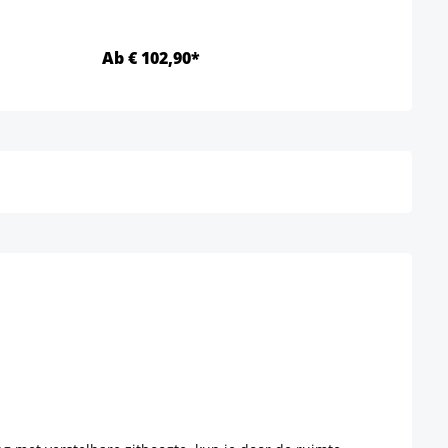
Ab € 102,90*
Ab €
Details