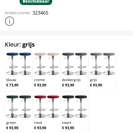
Beschikbaar
323465
Artikelnummer:
Toon meer productinformatie
select
Kleur:
grijs
blauw
creme
donkergrijs
grijs
blauw
creme
donkergrijs
grijs
€ 73,90
€ 93,90
€ 93,90
€ 93,90
groen
rood
zwart
groen
rood
zwart
€ 93,90
€ 93,90
€ 93,90