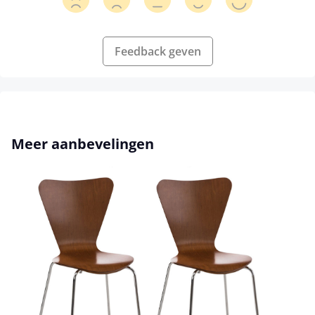
Feedback geven
Productgalerij overslaan
Meer aanbevelingen