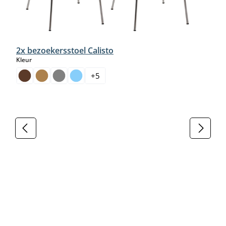
2x bezoekersstoel Calisto
select
Kleur
+
5