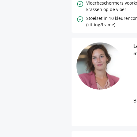
Vloerbeschermers voork
krassen op de vloer
Stoelset in 10 kleurenco
(zitting/frame)
L
m
B