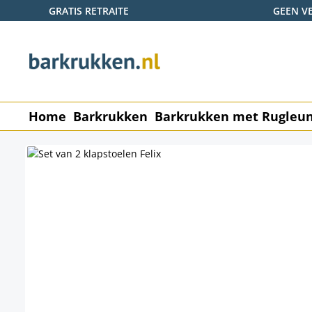
GRATIS RETRAITE
GEEN V
naar de hoofdinhoud
Ga naar de zoekopdracht
Ga naar de hoofdnavigatie
Home
Barkrukken
Barkrukken met Rugleu