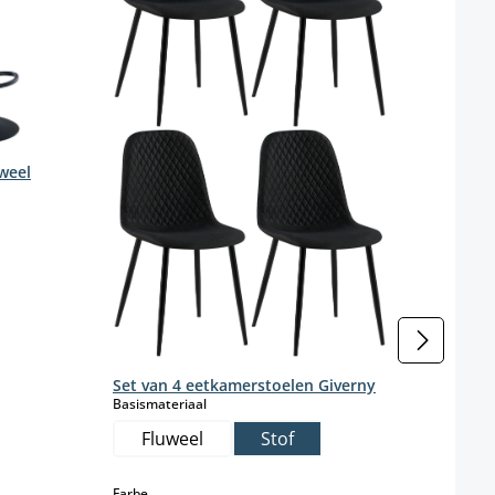
Kleur
Kleur
uweel
Set van 4 eetkamerstoelen Giverny
select
Basismateriaal
Fluweel
Stof
select
Farbe