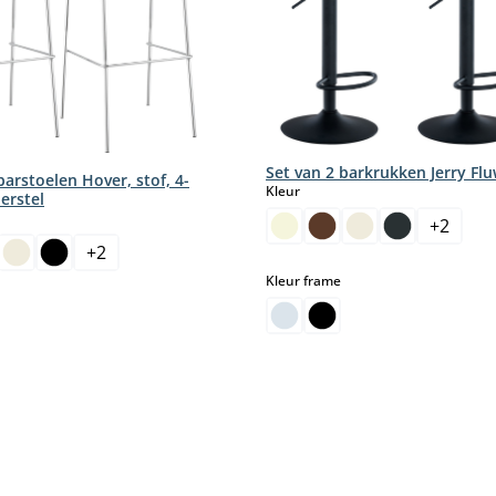
Set van 2 barkrukken Jerry Fl
barstoelen Hover, stof, 4-
select
Kleur
erstel
+
2
+
2
select
Kleur frame
select