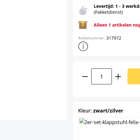
Levertijd: 1 - 3 werk
(Pakketdienst)
Alleen 1 artikelen no
317972
Artikelnummer:
Toon meer productinformatie
Producthoeveelhei
select
Kleur:
zwart/zilver
rood/zilv