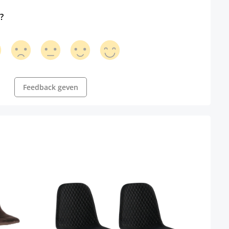
?
Feedback geven
Set 
kuns