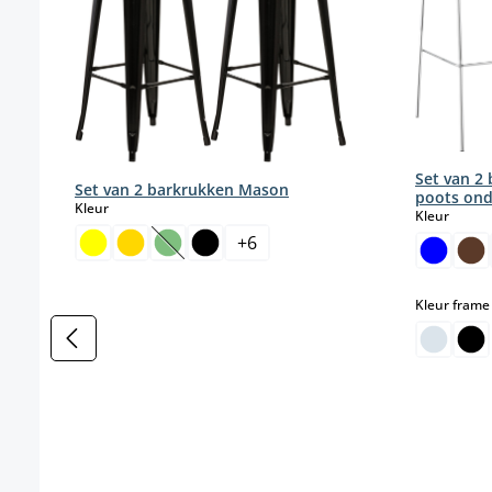
Set van 2 
Set van 2 barkrukken Mason
poots ond
select
Kleur
select
Kleur
+
6
(Deze optie is momenteel niet beschikbaar.)
Kleur frame