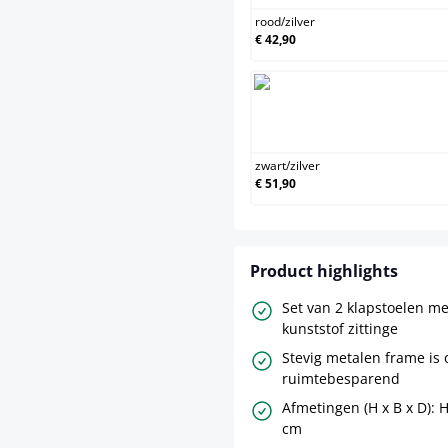
rood
/
zilver
€ 42,90
zwart/zil
zwart
/
zilver
€ 51,90
Product highlights
Set van 2 klapstoelen m
kunststof zittinge
Stevig metalen frame is
ruimtebesparend
Afmetingen (H x B x D): 
cm