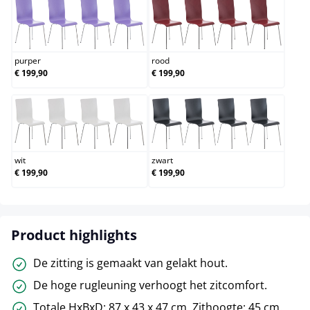
purper
rood
purper
rood
€ 199,90
€ 199,90
wit
zwart
wit
zwart
€ 199,90
€ 199,90
Product highlights
De zitting is gemaakt van gelakt hout.
De hoge rugleuning verhoogt het zitcomfort.
Totale HxBxD: 87 x 43 x 47 cm. Zithoogte: 45 cm.