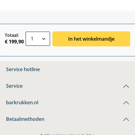
zentheme.component.product.quantitySele
Totaal:
In het winkelmandje
€ 199,90
Service hotline
Service
barkrukken.nl
Betaalmethoden