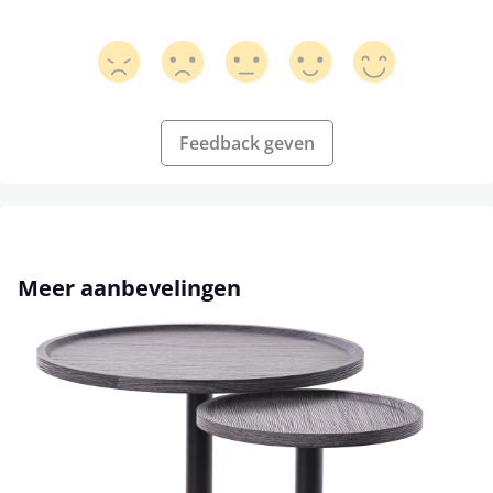
Feedback geven
Productgalerij overslaan
Meer aanbevelingen