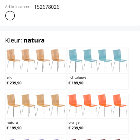
152678026
Artikelnummer:
Toon meer productinformatie
select
Kleur:
natura
eik
lichtblauw
eik
lichtblauw
€ 239,90
€ 189,90
natura
oranje
natura
oranje
€ 199,90
€ 239,90