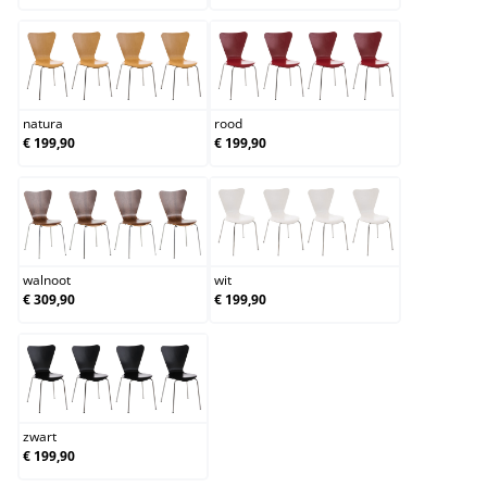
natura
rood
natura
rood
€ 199,90
€ 199,90
walnoot
wit
walnoot
wit
€ 309,90
€ 199,90
zwart
zwart
€ 199,90