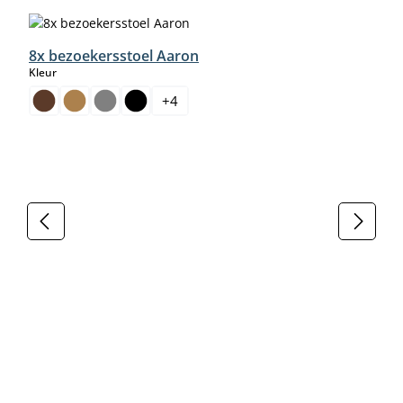
8x bezoekersstoel Aaron
select
Kleur
+
4