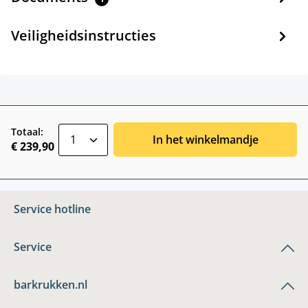
Veiligheidsinstructies
zentheme.component.product.quantitySele
Totaal:
In het winkelmandje
€ 239,90
Service hotline
Service
barkrukken.nl