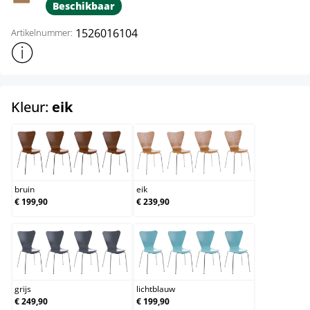
Beschikbaar
1526016104
Artikelnummer:
Toon meer productinformatie
select
Kleur:
eik
bruin
eik
bruin
eik
€ 199,90
€ 239,90
grijs
lichtblauw
grijs
lichtblauw
€ 249,90
€ 199,90