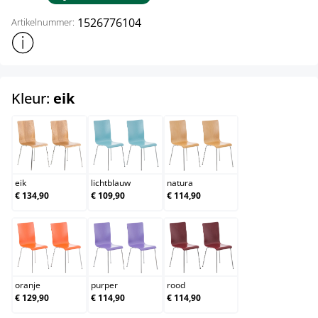
1526776104
Artikelnummer:
Toon meer productinformatie
select
Kleur:
eik
eik
lichtblauw
natura
eik
lichtblauw
natura
€ 134,90
€ 109,90
€ 114,90
oranje
purper
rood
oranje
purper
rood
€ 129,90
€ 114,90
€ 114,90