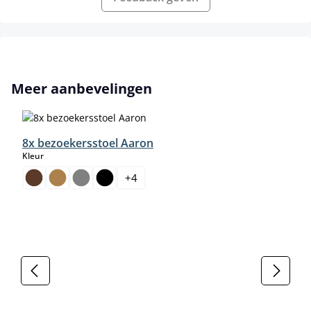
Productgalerij overslaan
Meer aanbevelingen
8x bezoekersstoel Aaron
select
Kleur
+
4