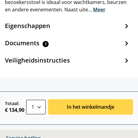
bezoekersstoel is ideaal voor wachtkamers, beurzen
en andere evenementen. Naast uite…
Meer
Eigenschappen
Documents
1
Veiligheidsinstructies
zentheme.component.product.quantitySele
Totaal:
In het winkelmandje
€ 134,90