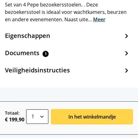
Set van 4 Pepe bezoekersstoelen. . Deze
bezoekersstoel is ideaal voor wachtkamers, beurzen
en andere evenementen. Naast uite…
Meer
Eigenschappen
Documents
1
Veiligheidsinstructies
zentheme.component.product.quantitySele
Totaal:
In het winkelmandje
€ 199,90