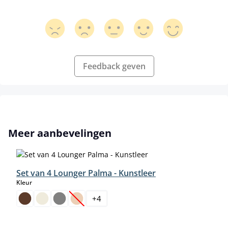
Feedback geven
Productgalerij overslaan
Meer aanbevelingen
Set van 4 Lounger Palma - Kunstleer
select
Kleur
+
4
(Deze optie is momenteel niet beschikbaar.)