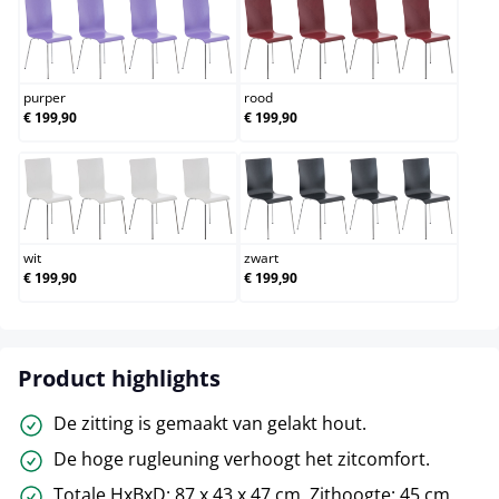
purper
rood
purper
rood
€ 199,90
€ 199,90
wit
zwart
wit
zwart
€ 199,90
€ 199,90
Product highlights
De zitting is gemaakt van gelakt hout.
De hoge rugleuning verhoogt het zitcomfort.
Totale HxBxD: 87 x 43 x 47 cm. Zithoogte: 45 cm.