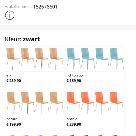
152678601
Artikelnummer:
Toon meer productinformatie
select
Kleur:
zwart
eik
lichtblauw
eik
lichtblauw
€ 239,90
€ 189,90
natura
oranje
natura
oranje
€ 199,90
€ 239,90