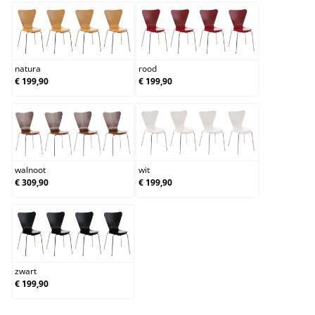
natura
rood
natura
rood
€ 199,90
€ 199,90
walnoot
wit
walnoot
wit
€ 309,90
€ 199,90
zwart
zwart
€ 199,90