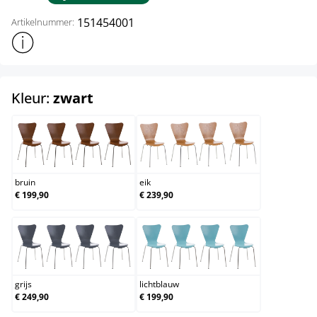
151454001
Artikelnummer:
Toon meer productinformatie
select
Kleur:
zwart
bruin
eik
bruin
eik
€ 199,90
€ 239,90
grijs
lichtblauw
grijs
lichtblauw
€ 249,90
€ 199,90