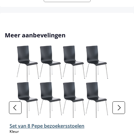
Productgalerij overslaan
Meer aanbevelingen
Set van 8 Pepe bezoekersstoelen
select
Kleur