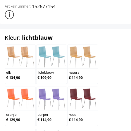
152677154
Artikelnummer:
Toon meer productinformatie
select
Kleur:
lichtblauw
eik
lichtblauw
natura
eik
lichtblauw
natura
€ 134,90
€ 109,90
€ 114,90
oranje
purper
rood
oranje
purper
rood
€ 129,90
€ 114,90
€ 114,90