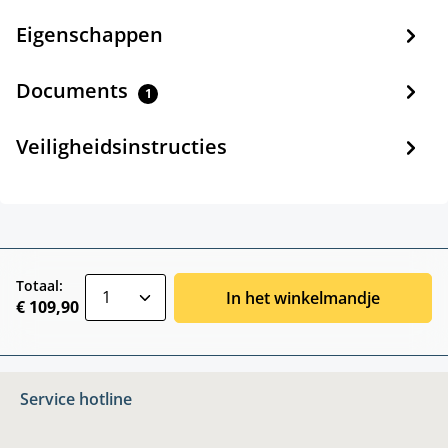
Eigenschappen
Documents
1
Veiligheidsinstructies
zentheme.component.product.quantitySele
Totaal:
In het winkelmandje
€ 109,90
Service hotline