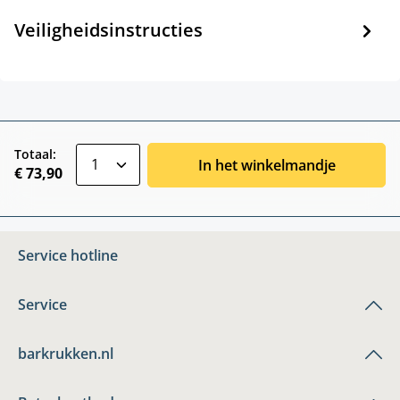
Veiligheidsinstructies
zentheme.component.product.quantitySele
Totaal:
In het winkelmandje
€ 73,90
Service hotline
Service
barkrukken.nl