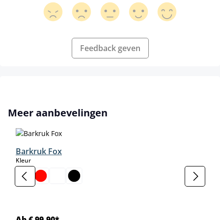
Feedback geven
Productgalerij overslaan
Meer aanbevelingen
Barkruk Fox
select
Kleur
Ab € 99,90*