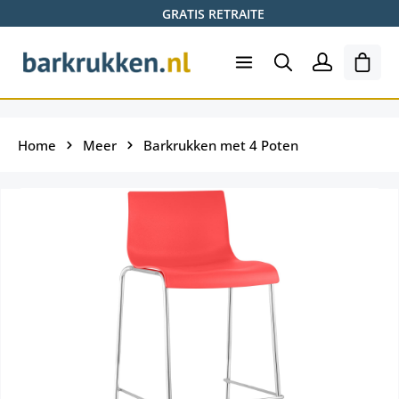
GRATIS RETRAITE
Ga naar de hoofdinhoud
Wink
Home
Meer
Barkrukken met 4 Poten