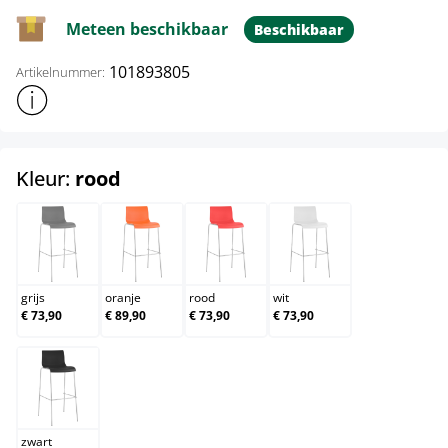
Meteen beschikbaar
Beschikbaar
101893805
Artikelnummer:
Toon meer productinformatie
select
Kleur:
rood
grijs
oranje
rood
wit
grijs
oranje
rood
wit
€ 73,90
€ 89,90
€ 73,90
€ 73,90
zwart
zwart