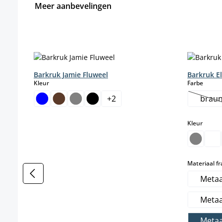
Meer aanbevelingen
Productgalerij overslaan
Barkruk Jamie Fluweel
Barkruk E
select
select
Kleur
Farbe
+
2
brau
(De
select
Kleur
Materiaal f
Metaa
Metaa
Metaa