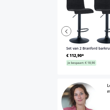
Set van 2 Branford barkr
€ 112,90*
Je bespaart: € 18,90
L
m