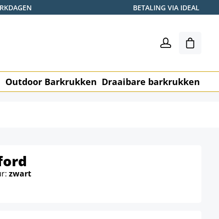
WERKDAGEN
BETALING VIA IDEAL
Winkel
n
Outdoor Barkrukken
Draaibare barkrukken
Me
ford
ur:
zwart