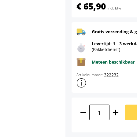
€ 65,90
incl. btw
Gratis verzending & g
Levertijd: 1 - 3 werk
(Pakketdienst)
Meteen beschikbaar
322232
Artikelnummer:
Toon meer productinformatie
Producthoeveelhei