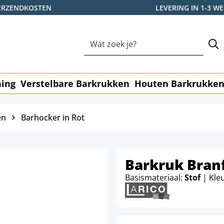
ERZENDKOSTEN
LEVERING IN 1-3 
ning
Verstelbare Barkrukken
Houten Barkrukke
en
Barhocker in Rot
Barkruk Bran
Basismateriaal:
Stof
| Kle