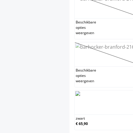
grijs
(Deze optie 
Beschikbare
opties
weergeven
rood
(Deze optie 
Beschikbare
opties
weergeven
zwart
zwart
€ 65,90