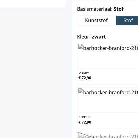
select
Basismateriaal:
Stof
Kunststof
Stof
select
Kleur:
zwart
blauw
blauw
€ 72,90
creme
creme
€ 72,90