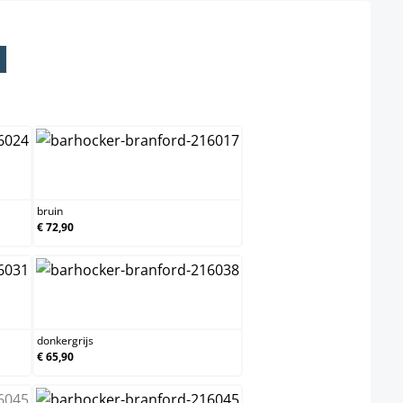
bruin
bruin
€ 72,90
donkergrijs
donkergrijs
€ 65,90