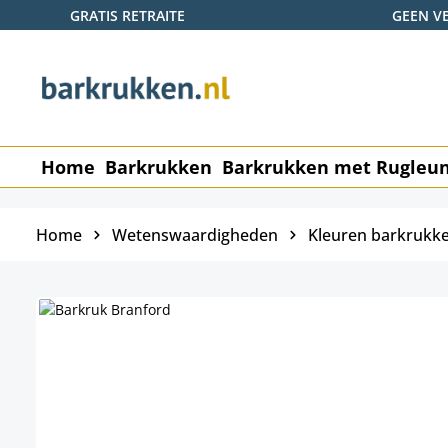
GRATIS RETRAITE
GEEN V
naar de hoofdinhoud
Ga naar de zoekopdracht
Ga naar de hoofdnavigatie
Home
Barkrukken
Barkrukken met Rugleu
Home
Wetenswaardigheden
Kleuren barkrukk