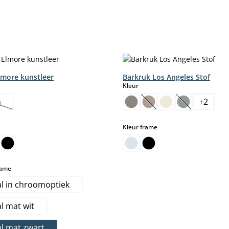
lmore kunstleer
Barkruk Los Angeles Stof
select
Kleur
n
+
2
ze optie is momenteel niet beschikbaar.)
(Deze optie is momentee
(Deze optie i
select
Kleur frame
select
rame
l in chroomoptiek
l mat wit
l mat zwart