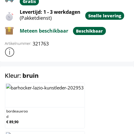
Gratis
Levertijd: 1 - 3 werkdagen
Snelle levering
(Pakketdienst)
Meteen beschikbaar
Beschikbaar
321763
Artikelnummer:
Toon meer productinformatie
select
Kleur:
bruin
bordeauxrood
bordeauxroo
d
€ 89,90