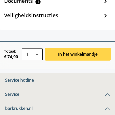
Documents
1
Veiligheidsinstructies
zentheme.component.product.quantitySele
Totaal:
In het winkelmandje
€ 74,90
Service hotline
Service
barkrukken.nl