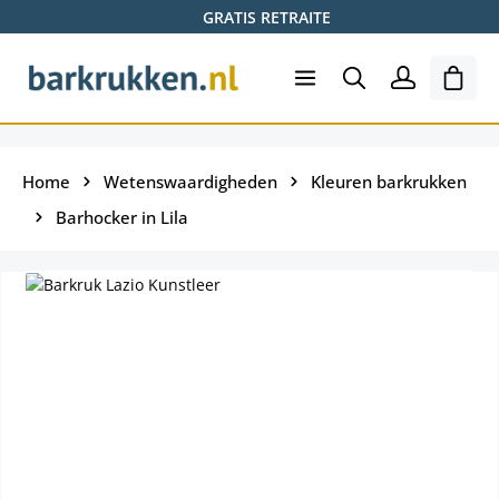
GRATIS RETRAITE
Ga naar de hoofdinhoud
Wink
Home
Wetenswaardigheden
Kleuren barkrukken
Barhocker in Lila