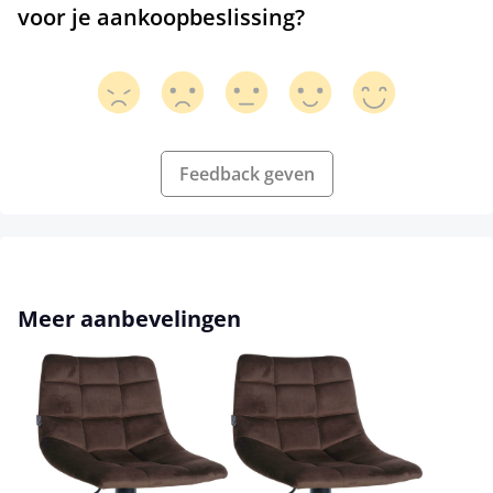
voor je aankoopbeslissing?
Feedback geven
Productgalerij overslaan
Meer aanbevelingen