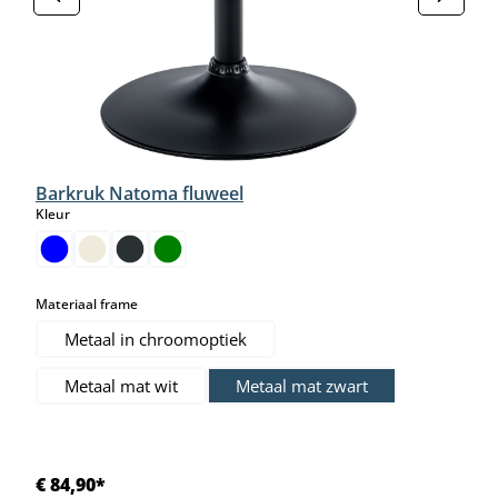
Barkruk Natoma fluweel
select
Kleur
select
Materiaal frame
Metaal in chroomoptiek
Metaal mat wit
Metaal mat zwart
€ 84,90*