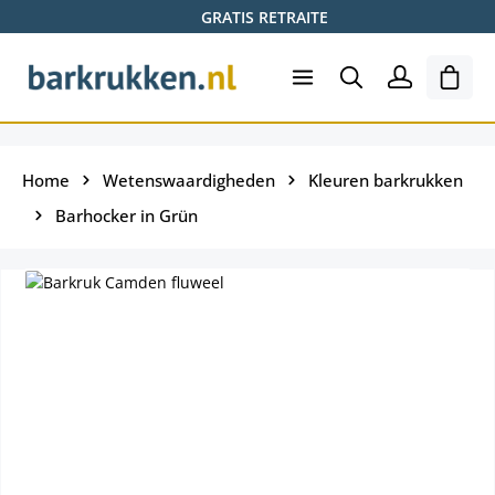
GRATIS RETRAITE
Ga naar de hoofdinhoud
Wink
Home
Wetenswaardigheden
Kleuren barkrukken
Barhocker in Grün