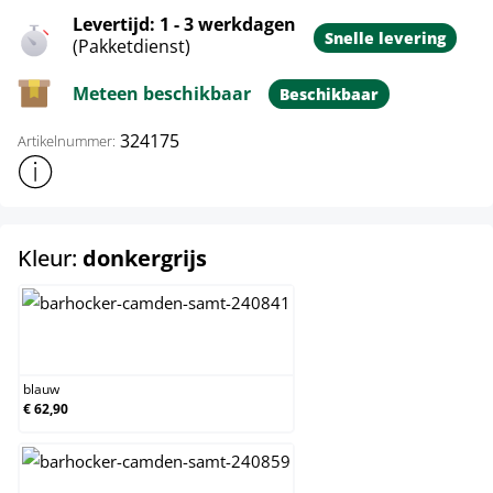
Levertijd: 1 - 3 werkdagen
Snelle levering
(Pakketdienst)
Meteen beschikbaar
Beschikbaar
324175
Artikelnummer:
Toon meer productinformatie
select
Kleur:
donkergrijs
blauw
blauw
€ 62,90