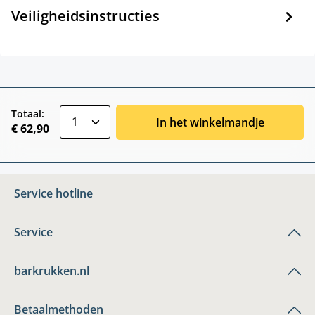
Veiligheidsinstructies
zentheme.component.product.quantitySele
Totaal:
In het winkelmandje
€ 62,90
Service hotline
Service
barkrukken.nl
Betaalmethoden