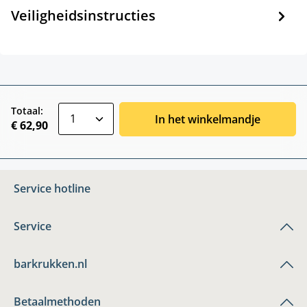
Veiligheidsinstructies
zentheme.component.product.quantitySele
Totaal:
In het winkelmandje
€ 62,90
Service hotline
Service
barkrukken.nl
Betaalmethoden