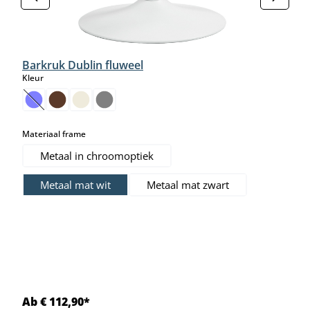
Barkruk Dublin fluweel
select
Kleur
(Deze optie is momenteel niet beschikbaar.)
select
Materiaal frame
Metaal in chroomoptiek
Metaal mat wit
Metaal mat zwart
Ab € 112,90*