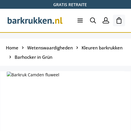
GRATIS RETRAITE
Ga naar de hoofdinhoud
Wink
Home
Wetenswaardigheden
Kleuren barkrukken
Barhocker in Grün