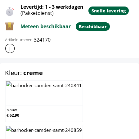
Levertijd: 1 - 3 werkdagen
Snelle levering
(Pakketdienst)
Meteen beschikbaar
Beschikbaar
324170
Artikelnummer:
Toon meer productinformatie
select
Kleur:
creme
blauw
blauw
€ 62,90