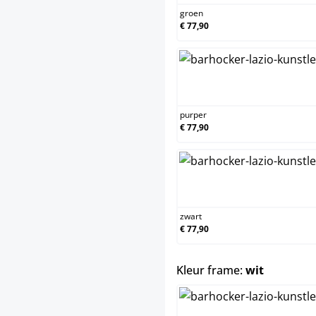
groen
€ 77,90
purper
purper
€ 77,90
zwart
zwart
€ 77,90
select
Kleur frame:
wit