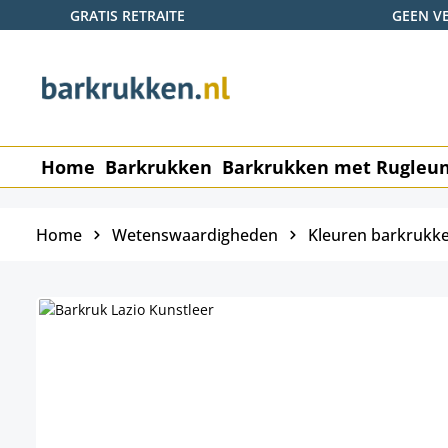
GRATIS RETRAITE
GEEN V
naar de hoofdinhoud
Ga naar de zoekopdracht
Ga naar de hoofdnavigatie
Home
Barkrukken
Barkrukken met Rugleu
Home
Wetenswaardigheden
Kleuren barkrukk