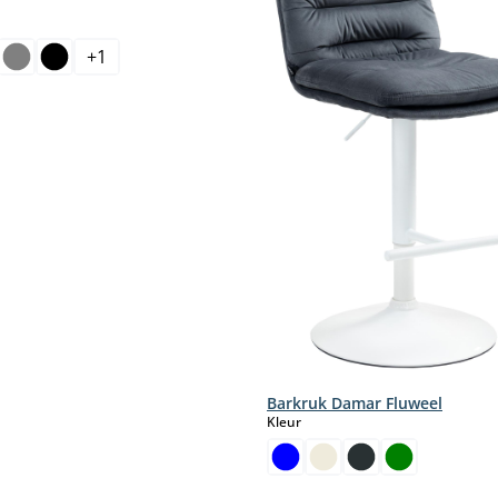
aar.)
+
1
select
Barkruk Damar Fluweel
select
Kleur