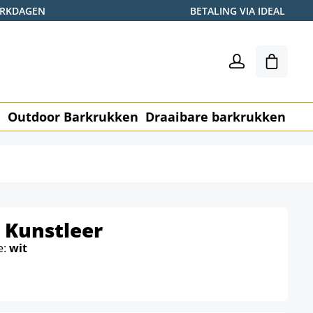
WERKDAGEN
BETALING VIA IDEAL
Winkel
n
Outdoor Barkrukken
Draaibare barkrukken
Me
 Kunstleer
e:
wit