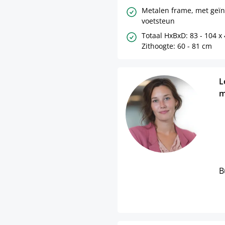
Metalen frame, met geï
voetsteun
Totaal HxBxD: 83 - 104 x 
Zithoogte: 60 - 81 cm
L
m
B