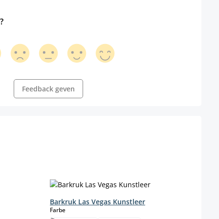
?
Feedback geven
Barkruk Las Vegas Kunstleer
Bark
select
Farbe
Farbe