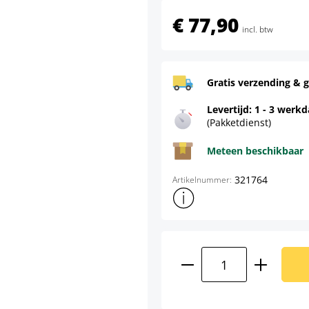
€ 77,90
incl. btw
Gratis verzending & g
Levertijd: 1 - 3 werk
(Pakketdienst)
Meteen beschikbaar
321764
Artikelnummer:
Toon meer productinformatie
Producthoeveelhei