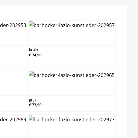
uxrood
bruin
bruin
€ 74,90
grijs
grijs
€ 77,90
oranje