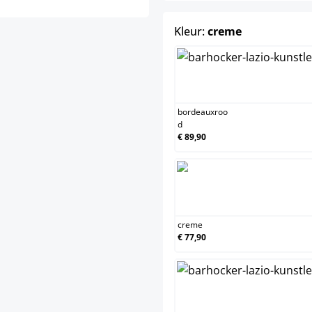
select
Kleur:
creme
bordea
bordeauxroo
d
€ 89,90
creme
creme
€ 77,90
groen