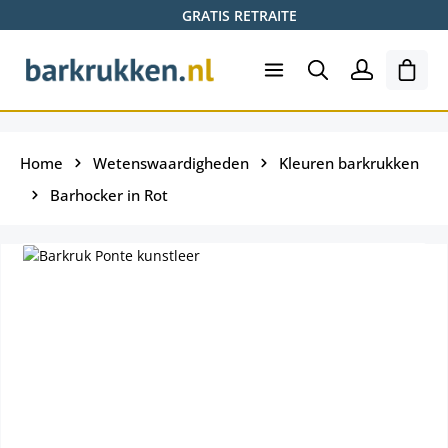
GRATIS RETRAITE
Ga naar de hoofdinhoud
Wink
Home
Wetenswaardigheden
Kleuren barkrukken
Barhocker in Rot