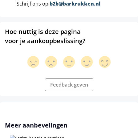
Schrijf ons op
b2b@barkrukken.nl
Hoe nuttig is deze pagina
voor je aankoopbeslissing?
Feedback geven
Productgalerij overslaan
Meer aanbevelingen