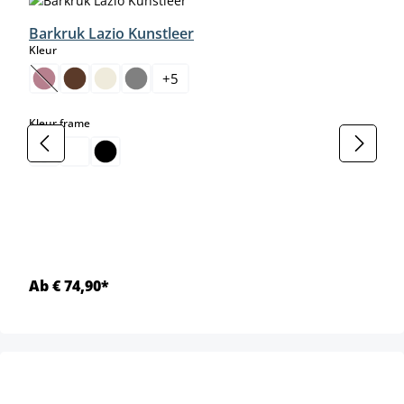
Barkruk Lazio Kunstleer
select
Kleur
+
5
(Deze optie is momenteel niet beschikbaar.)
select
Kleur frame
Ab € 74,90*