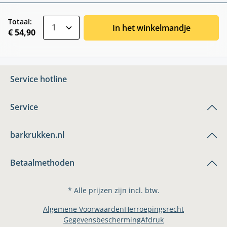
zentheme.component.product.quantitySele
Totaal:
In het winkelmandje
€ 54,90
Service hotline
Service
barkrukken.nl
Betaalmethoden
* Alle prijzen zijn incl. btw.
Algemene Voorwaarden
Herroepingsrecht
Gegevensbescherming
Afdruk