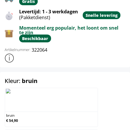
Gratis
Levertijd: 1 - 3 werkdagen
Snelle levering
(Pakketdienst)
Momenteel erg populair, het loont om snel
te zijn
Beschikbaar
322064
Artikelnummer:
Toon meer productinformatie
select
Kleur:
bruin
bruin
bruin
€ 54,90