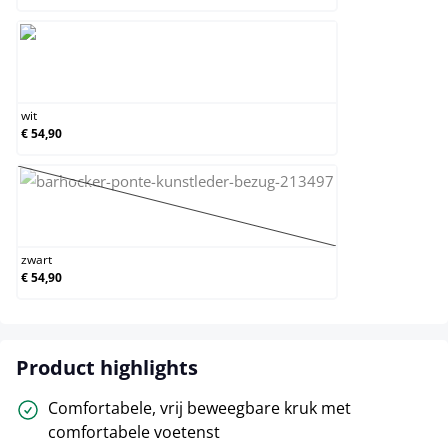
wit
wit
€ 54,90
zwart
(Deze optie is momenteel niet beschikbaar.)
zwart
€ 54,90
Product highlights
Comfortabele, vrij beweegbare kruk met
comfortabele voetenst