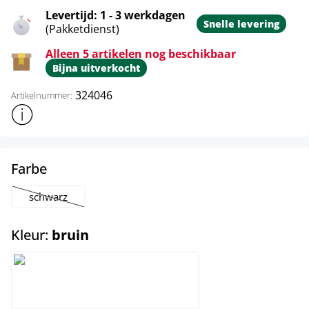
Levertijd: 1 - 3 werkdagen
Snelle levering
(Pakketdienst)
Alleen 5 artikelen nog beschikbaar
Bijna uitverkocht
324046
Artikelnummer:
Toon meer productinformatie
select
Farbe
schwarz
(Deze optie is momenteel niet beschikbaar.)
select
Kleur:
bruin
bruin