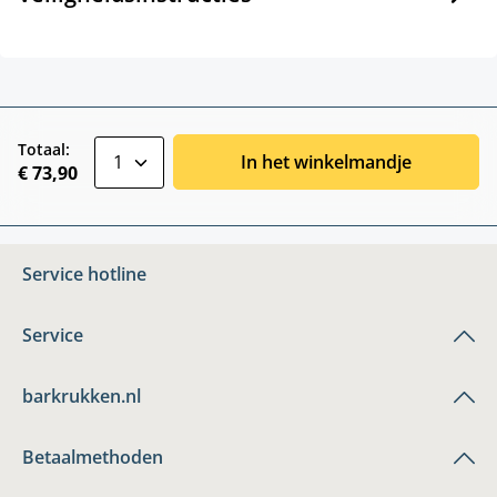
zentheme.component.product.quantitySele
Totaal:
In het winkelmandje
€ 73,90
Service hotline
Service
barkrukken.nl
Betaalmethoden