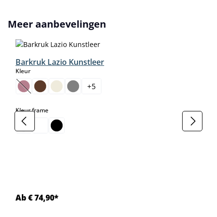
Productgalerij overslaan
Meer aanbevelingen
Barkruk Lazio Kunstleer
select
Kleur
+
5
(Deze optie is momenteel niet beschikbaar.)
select
Kleur frame
Ab € 74,90*