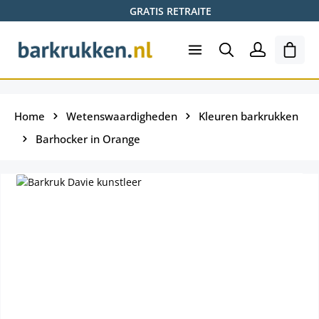
GRATIS RETRAITE
Ga naar de hoofdinhoud
Wink
Home
Wetenswaardigheden
Kleuren barkrukken
Barhocker in Orange