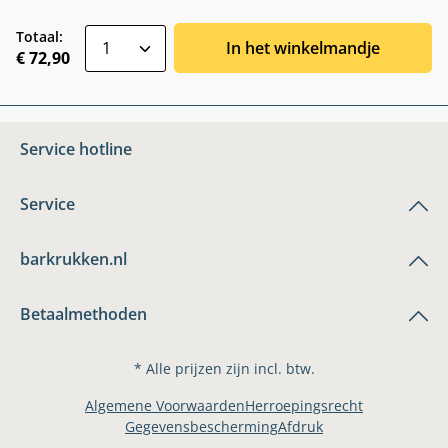
zentheme.component.product.quantitySele
Totaal:
In het winkelmandje
€ 72,90
Service hotline
Service
barkrukken.nl
Betaalmethoden
* Alle prijzen zijn incl. btw.
Algemene Voorwaarden
Herroepingsrecht
Gegevensbescherming
Afdruk