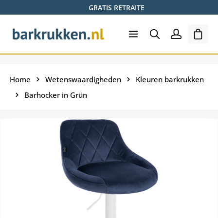
GRATIS RETRAITE
Ga naar de hoofdinhoud
Wink
Home
Wetenswaardigheden
Kleuren barkrukken
Barhocker in Grün