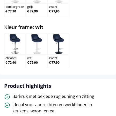
donkergroen
grijs
zwart
€ 77,90
€ 77,90
€ 77,90
select
Kleur frame:
wit
chroom
wit
zwart
chroom
wit
zwart
€ 72,90
€ 72,90
€ 77,90
Product highlights
Barkruk met beklede rugleuning en zitting
Ideaal voor aanrechten en werkbladen in
keukens, woon- en ee