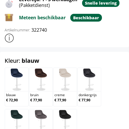
Snelle levering
(Pakketdienst)
Meteen beschikbaar
Beschikbaar
322740
Artikelnummer:
Toon meer productinformatie
select
Kleur:
blauw
blauw
bruin
creme
donkergrijs
blauw
bruin
creme
donkergrijs
€ 72,90
€ 77,90
€ 77,90
€ 77,90
donkergroen
grijs
zwart