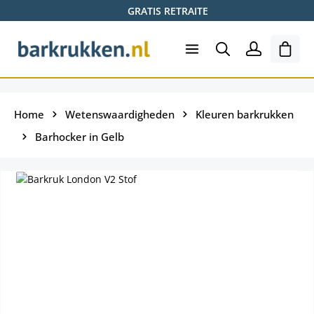
GRATIS RETRAITE
Ga naar de hoofdinhoud
Wink
Home
Wetenswaardigheden
Kleuren barkrukken
Barhocker in Gelb