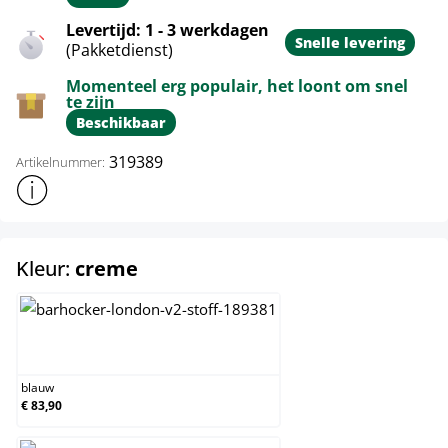
Levertijd: 1 - 3 werkdagen
Snelle levering
(Pakketdienst)
Momenteel erg populair, het loont om snel
te zijn
Beschikbaar
319389
Artikelnummer:
Toon meer productinformatie
select
Kleur:
creme
blauw
blauw
€ 83,90