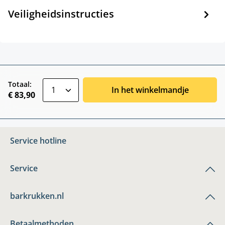
Veiligheidsinstructies
zentheme.component.product.quantitySele
Totaal:
In het winkelmandje
€ 83,90
Service hotline
Service
barkrukken.nl
Betaalmethoden