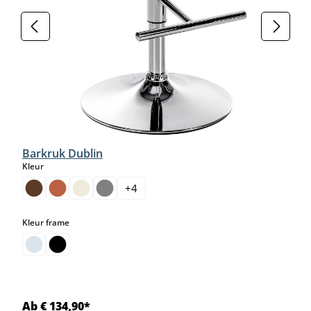
Barkruk Dublin
select
Kleur
+
4
select
Kleur frame
Ab € 134,90*