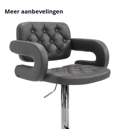
Productgalerij overslaan
Meer aanbevelingen