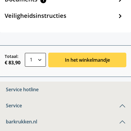
1
Veiligheidsinstructies
zentheme.component.product.quantitySele
Totaal:
In het winkelmandje
€ 83,90
Service hotline
Service
barkrukken.nl