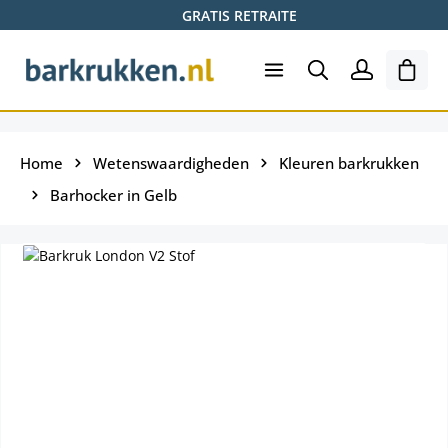
GRATIS RETRAITE
Ga naar de hoofdinhoud
Wink
Home
Wetenswaardigheden
Kleuren barkrukken
Barhocker in Gelb