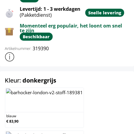
Levertijd: 1 - 3 werkdagen
Snelle levering
(Pakketdienst)
Momenteel erg populair, het loont om snel
te zijn
Beschikbaar
319390
Artikelnummer:
Toon meer productinformatie
select
Kleur:
donkergrijs
blauw
blauw
€ 83,90