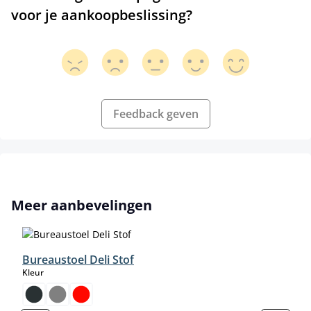
voor je aankoopbeslissing?
Feedback geven
Productgalerij overslaan
Meer aanbevelingen
Bureaustoel Deli Stof
select
Kleur