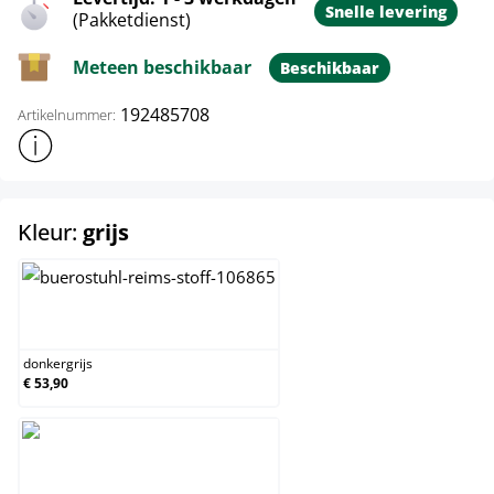
Snelle levering
(Pakketdienst)
Meteen beschikbaar
Beschikbaar
192485708
Artikelnummer:
Toon meer productinformatie
select
Kleur:
grijs
donkergrijs
donkergrijs
€ 53,90
grijs