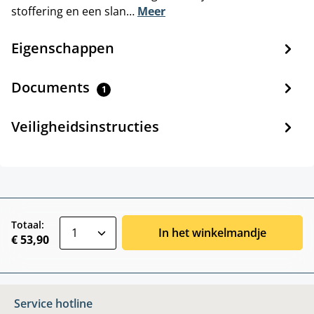
stoffering en een slan…
Meer
Eigenschappen
Documents
1
Veiligheidsinstructies
zentheme.component.product.quantitySele
Totaal:
In het winkelmandje
€ 53,90
Service hotline