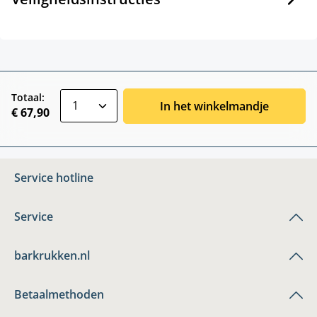
zentheme.component.product.quantitySele
Totaal:
In het winkelmandje
€ 67,90
Service hotline
Service
barkrukken.nl
Betaalmethoden