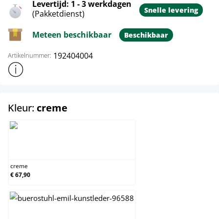
Levertijd: 1 - 3 werkdagen
Snelle levering
(Pakketdienst)
Meteen beschikbaar
Beschikbaar
192404004
Artikelnummer:
Toon meer productinformatie
select
Kleur:
creme
creme
creme
€ 67,90
roze