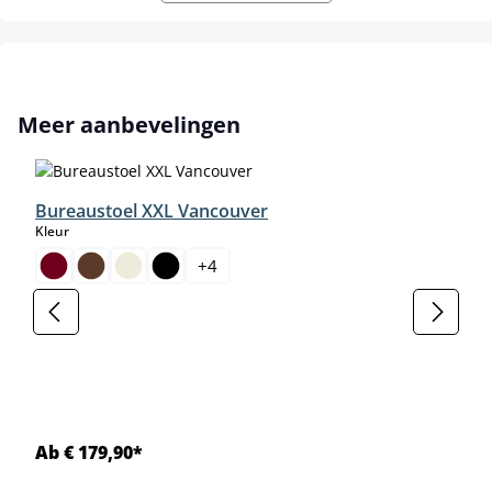
Productgalerij overslaan
Meer aanbevelingen
Bureaustoel XXL Vancouver
select
Kleur
+
4
Ab € 179,90*