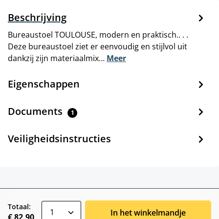
Beschrijving
Bureaustoel TOULOUSE, modern en praktisch.. . .
Deze bureaustoel ziet er eenvoudig en stijlvol uit
dankzij zijn materiaalmix…
Meer
Eigenschappen
Documents
1
Veiligheidsinstructies
zentheme.component.product.quantitySele
Totaal:
In het winkelmandje
€ 82,90