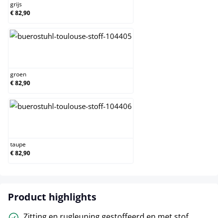
grijs
€ 82,90
groen
groen
€ 82,90
taupe
taupe
€ 82,90
Product highlights
Zitting en rugleuning gestoffeerd en met stof