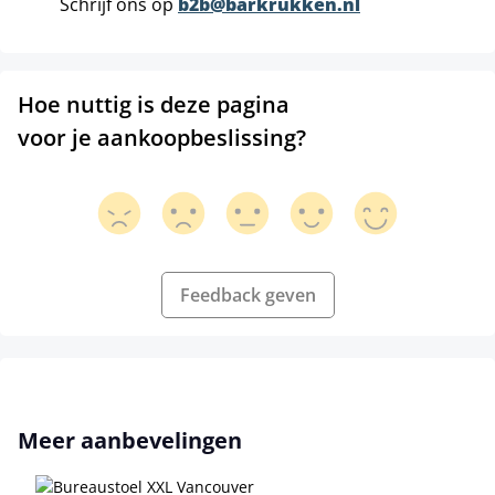
Schrijf ons op
b2b@barkrukken.nl
Hoe nuttig is deze pagina
voor je aankoopbeslissing?
Feedback geven
Productgalerij overslaan
Meer aanbevelingen