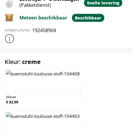
Snelle levering
(Pakketdienst)
Meteen beschikbaar
Beschikbaar
192458904
Artikelnummer:
Toon meer productinformatie
select
Kleur:
creme
blauw
blauw
€ 82,90
bruin