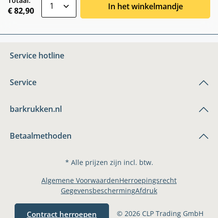
zentheme.component.product.quantitySele
Totaal:
In het winkelmandje
€ 82,90
Service hotline
Service
barkrukken.nl
Betaalmethoden
* Alle prijzen zijn incl. btw.
Algemene Voorwaarden
Herroepingsrecht
Gegevensbescherming
Afdruk
© 2026 CLP Trading GmbH
Contract herroepen