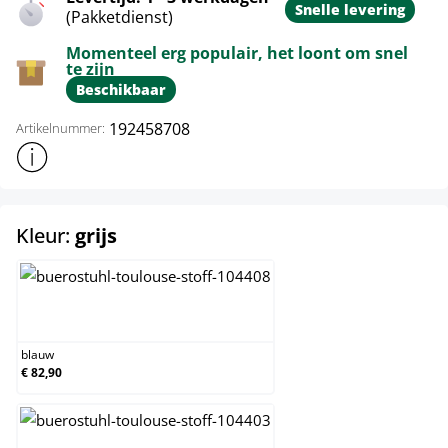
Snelle levering
(Pakketdienst)
Momenteel erg populair, het loont om snel
te zijn
Beschikbaar
192458708
Artikelnummer:
Toon meer productinformatie
select
Kleur:
grijs
blauw
blauw
€ 82,90