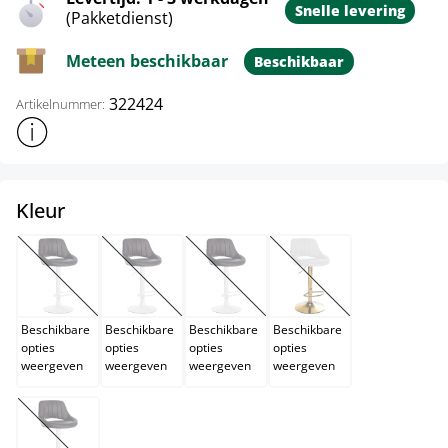
Snelle levering
(Pakketdienst)
Meteen beschikbaar
Beschikbaar
322424
Artikelnummer:
Toon meer productinformatie
select
Kleur
bruin
creme
grijs
wit
(Deze optie is momenteel niet beschikbaar.)
(Deze optie is momenteel niet beschikbaar.)
(Deze optie is momenteel niet beschik
(Deze optie is momentee
Beschikbare
Beschikbare
Beschikbare
Beschikbare
opties
opties
opties
opties
weergeven
weergeven
weergeven
weergeven