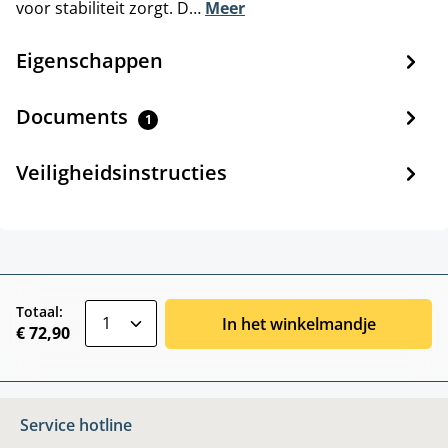
voor stabiliteit zorgt. D…
Meer
Eigenschappen
Documents
1
Veiligheidsinstructies
zentheme.component.product.quantitySele
Totaal:
In het winkelmandje
€ 72,90
Service hotline