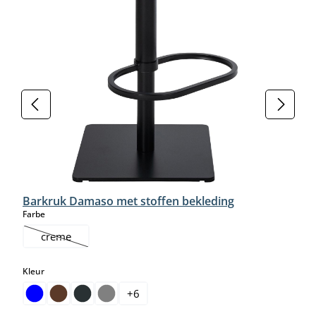
Barkruk Damaso met stoffen bekleding
select
Farbe
creme
(Deze optie is momenteel niet beschikbaar.)
select
Kleur
+
6