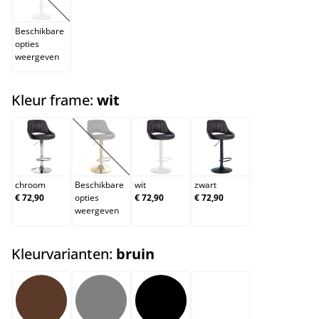
zwart
(Deze optie is momenteel niet beschikbaar.)
Beschikbare
opties
weergeven
select
Kleur frame:
wit
chroom
goud
wit
zwart
(Deze optie is momenteel niet beschikbaar.)
chroom
Beschikbare
wit
zwart
€ 72,90
opties
€ 72,90
€ 72,90
weergeven
select
Kleurvarianten:
bruin
bruin
grijs
zwart
wit