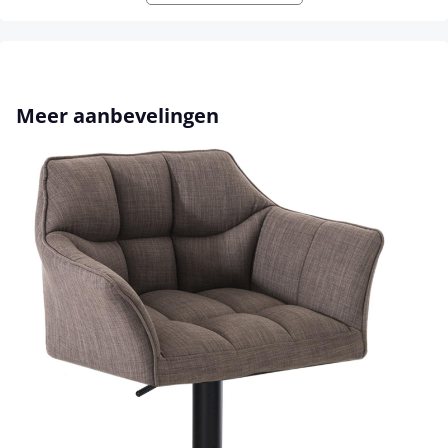
Productgalerij overslaan
Meer aanbevelingen