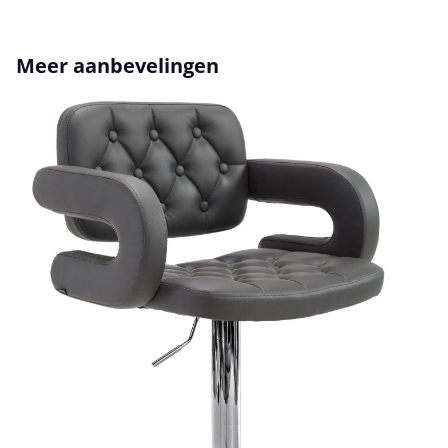
Productgalerij overslaan
Meer aanbevelingen