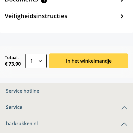
1
Veiligheidsinstructies
zentheme.component.product.quantitySele
Totaal:
In het winkelmandje
€ 73,90
Service hotline
Service
barkrukken.nl