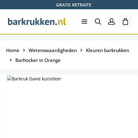
GRATIS RETRAITE
Ga naar de hoofdinhoud
Wink
Home
Wetenswaardigheden
Kleuren barkrukken
Barhocker in Orange