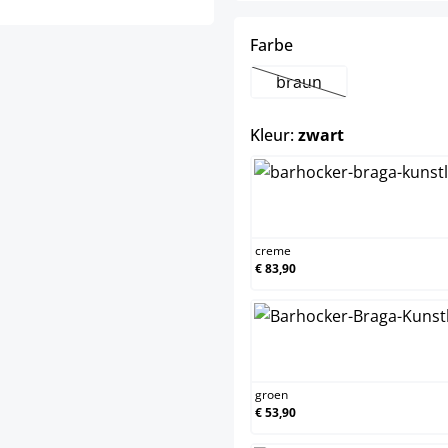
select
Farbe
braun
(Deze optie is momente
select
Kleur:
zwart
creme
creme
€ 83,90
groen
groen
€ 53,90