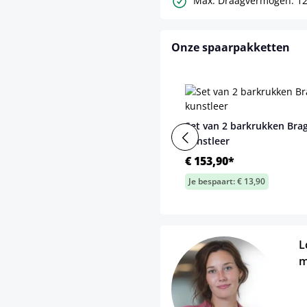
Max. Draagvermogen: 12
Onze spaarpakketten
Set van 2 barkrukken Bra
kunstleer
€ 153,90*
Je bespaart: € 13,90
L
m