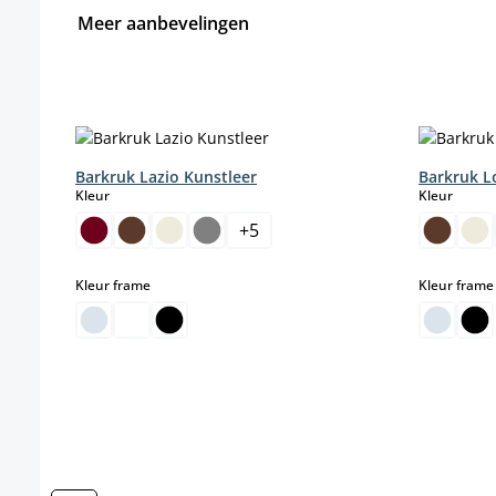
Meer aanbevelingen
Productgalerij overslaan
Barkruk Lazio Kunstleer
Barkruk L
select
select
Kleur
Kleur
+
5
select
Kleur frame
Kleur frame