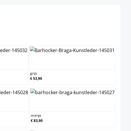
el niet beschikbaar.)
grijs
grijs
€ 53,90
oranje
oranje
€ 83,90