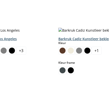
os Angeles
Barkruk Cadiz Kunstleer bekle
select
Kleur
+
3
+
1
select
select
Kleur frame