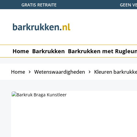
GRATIS RETRAITE
GEEN V
naar de hoofdinhoud
Ga naar de zoekopdracht
Ga naar de hoofdnavigatie
Home
Barkrukken
Barkrukken met Rugleu
Home
Wetenswaardigheden
Kleuren barkrukk