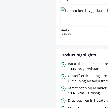
zwart
zwart
€ 83,90
Product highlights
Barkruk met kunstledere
100% polyurethaan.
Gestoffeerde zitting, ar
rugleuning Metalen fra
Afmetingen bij benaderi
109x52cm | zithoog
Draaibaar en in hoogte v