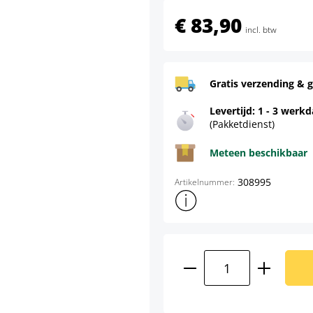
€ 83,90
incl. btw
Gratis verzending & g
Levertijd: 1 - 3 werk
(Pakketdienst)
Meteen beschikbaar
308995
Artikelnummer:
Toon meer productinformatie
Producthoeveelhei