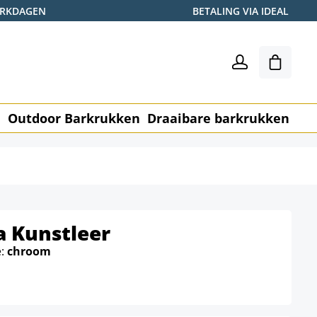
WERKDAGEN
BETALING VIA IDEAL
Winkel
n
Outdoor Barkrukken
Draaibare barkrukken
Me
a Kunstleer
e:
chroom