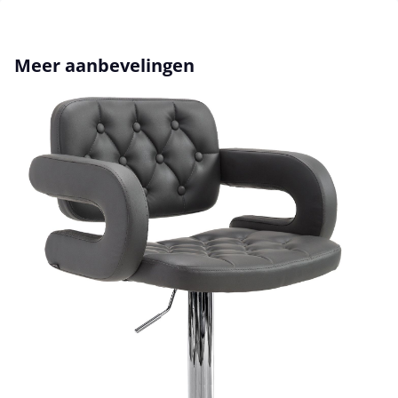
Productgalerij overslaan
Meer aanbevelingen