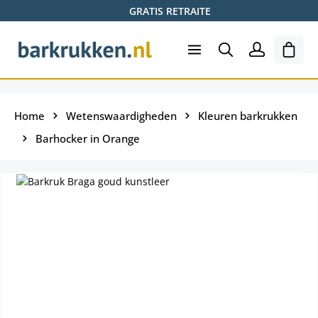
GRATIS RETRAITE
Ga naar de hoofdinhoud
Wink
Home
Wetenswaardigheden
Kleuren barkrukken
Barhocker in Orange