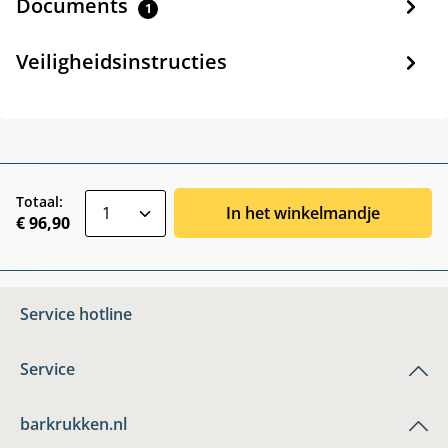
Documents
1
Veiligheidsinstructies
zentheme.component.product.quantitySele
Totaal:
In het winkelmandje
€ 96,90
Service hotline
Service
barkrukken.nl