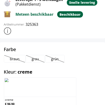
Snelle levering
(Pakketdienst)
Meteen beschikbaar
Beschikbaar
325363
Artikelnummer:
Toon meer productinformatie
select
Farbe
braun
grau
grün
(Deze optie is momenteel niet beschikbaar.)
(Deze optie is momenteel niet beschikbaar.)
(Deze optie is momenteel niet besch
select
Kleur:
creme
creme
creme
€ 96,90