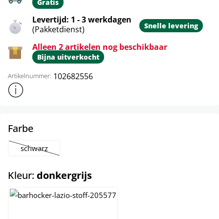
Gratis
Levertijd: 1 - 3 werkdagen
Snelle levering
(Pakketdienst)
Alleen 2 artikelen nog beschikbaar
Bijna uitverkocht
102682556
Artikelnummer:
Toon meer productinformatie
select
Farbe
schwarz
(Deze optie is momenteel niet beschikbaar.)
select
Kleur:
donkergrijs
bruin