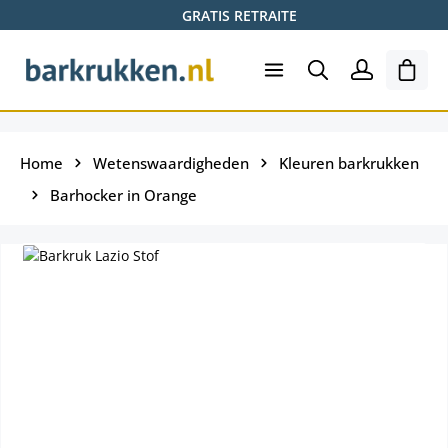
GRATIS RETRAITE
Ga naar de hoofdinhoud
Wink
Home
Wetenswaardigheden
Kleuren barkrukken
Barhocker in Orange