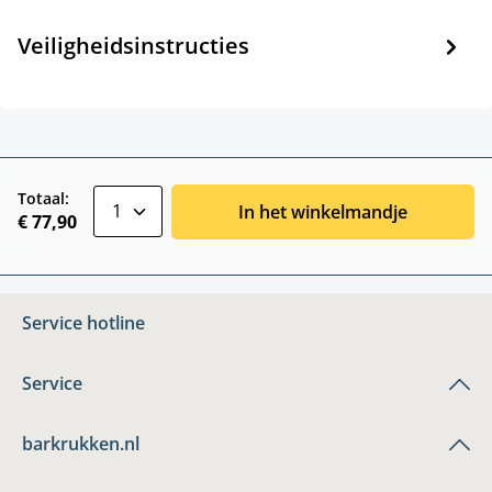
Veiligheidsinstructies
zentheme.component.product.quantitySele
Totaal:
In het winkelmandje
€ 77,90
Service hotline
Service
barkrukken.nl