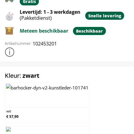
Gratis
Levertijd: 1 - 3 werkdagen
Snelle levering
(Pakketdienst)
Meteen beschikbaar
Beschikbaar
102453201
Artikelnummer:
Toon meer productinformatie
select
Kleur:
zwart
wit
wit
€ 57,90