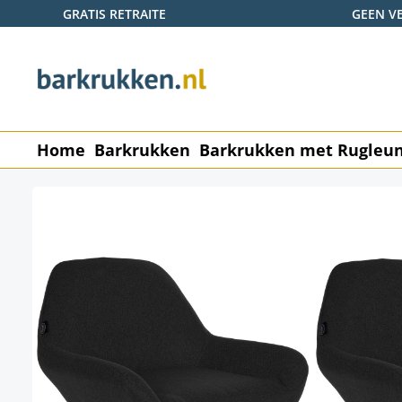
GRATIS RETRAITE
GEEN V
naar de hoofdinhoud
Ga naar de zoekopdracht
Ga naar de hoofdnavigatie
Home
Barkrukken
Barkrukken met Rugleu