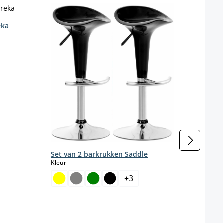
eka
enteel niet beschikbaar.)
Set v
poot
Kleur
Set van 2 barkrukken Saddle
select
Kleur
+
3
Kleur