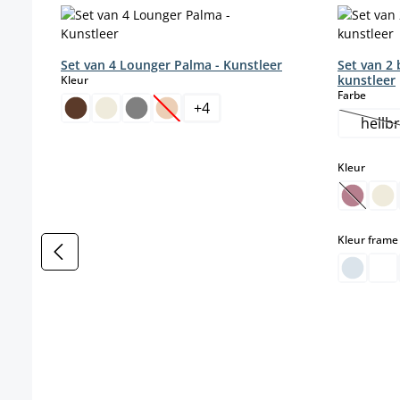
Set van 4 Lounger Palma - Kunstleer
Set van 2
select
kunstleer
Kleur
select
Farbe
+
4
(Deze optie is momenteel niet beschikb
hellb
(
select
Kleur
(Deze o
Kleur frame