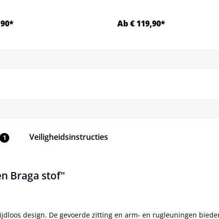
,90*
Ab € 119,90*
Details
Details
Veiligheidsinstructies
1
n Braga stof"
dloos design. De gevoerde zitting en arm- en rugleuningen bieden e