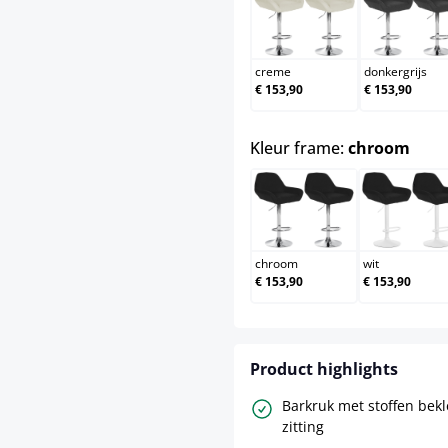
creme
donk
creme
donkergrijs
€ 153,90
€ 153,90
sele
Kleur frame:
chroom
chroom
wit
chroom
wit
€ 153,90
€ 153,90
Product highlights
Barkruk met stoffen bek
zitting