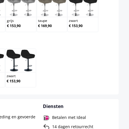
ergrijs
grijs
taupe
zwart
grijs
taupe
zwart
€ 153,90
€ 169,90
€ 153,90
ct
zwart
zwart
€ 153,90
Diensten
leding en gevoerde
Betalen met Ideal
14 dagen retourrecht