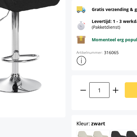
Gratis verzending & g
Levertijd: 1 - 3 werk
(Pakketdienst)
Momenteel erg populai
316065
Artikelnummer:
Toon meer productinformatie
Producthoeveelhei
select
Kleur:
zwart