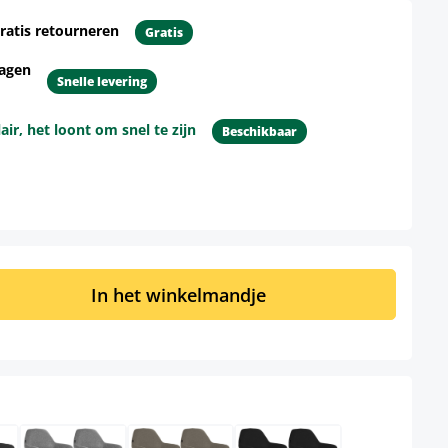
ratis retourneren
Gratis
dagen
Snelle levering
r, het loont om snel te zijn
Beschikbaar
d: Voer de gewenste hoeveelheid in of 
In het winkelmandje