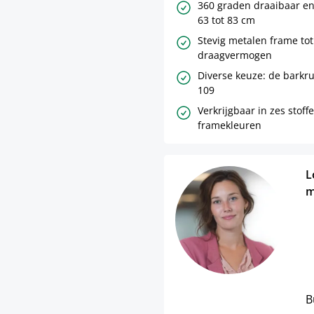
360 graden draaibaar en
63 tot 83 cm
Stevig metalen frame tot
draagvermogen
Diverse keuze: de barkru
109
Verkrijgbaar in zes stoff
framekleuren
L
m
B