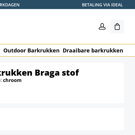
WERKDAGEN
BETALING VIA IDEAL
Winkel
n
Outdoor Barkrukken
Draaibare barkrukken
Me
krukken Braga stof
e:
chroom