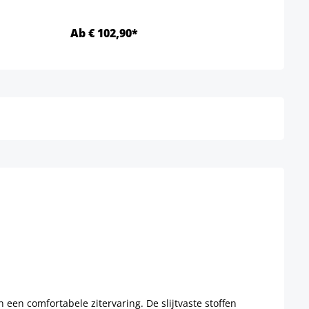
Ab € 102,90*
Ab €
Details
en comfortabele zitervaring. De slijtvaste stoffen